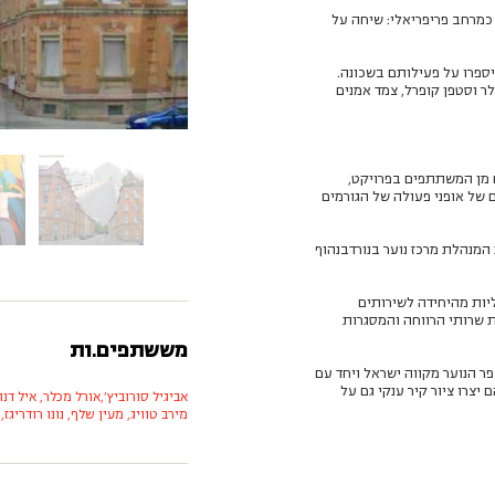
כמרחב פריפריאלי: שיחה על
יספרו על פעילותם בשכונה.
ר וסטפן קופרל, צמד אמנים
ם מן המשתתפים בפרויקט,
 של אופני פעולה של הגורמים
, עובדת סוציאלית המנהלת מרכז נוער בנורדבנהוף
, עובדות סוציאליות מהיחידה לשירותים
ת שרותי הרווחה והמסגרות
מששתפים.ות
ה הויר ביקרו בכפר הנוער מקווה ישראל ויחד עם
יצרו ציור קיר ענקי גם על
אביגיל סורוביץ',
אורל מכלר,
איל דנו
מירב טוויג,
מעין שלף,
נונו רודריגז,