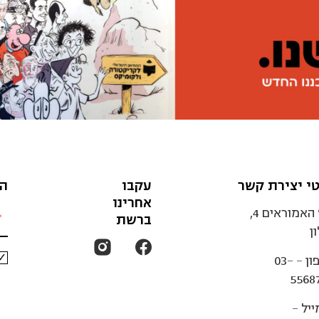
י יצירת קשר
עקבו
הצ
אחרינו
רח' האמוראים 4,
ברשת
ן
ון -
03-
5568
ייל -