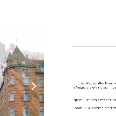
הפרויקט "שכנים גלוקליים" הוא שיתוף פעולה בין המרכז לאמנות דיגיטלית ובין Wagenhallen Kunstverien, מרכז
ין השכונות ג’סי כהן שבחולון
רה היא לייצר מאגר ידע משותף
י כהן. במהלך הביקור יתקיימו שני ארועים