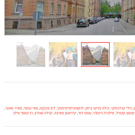
ן,
גילי קרז'בסקי,
הילה פרקר ביתן,
לוקאס לנדסינסקי,
ליב פּרֵנֶקֶה,
מאי עומר,
מאיר טאטי,
סטפן קופרל,
סילביה וינקלר,
עומר דוד,
קירסטן מאיבה,
קרלה שוורץ,
רן קסמי אילן