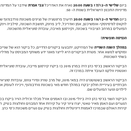
ביום
שלישי ה-17/12 בשעה 20:00
נארח את האדריכל
צבי אפרת
שידבר על המדינה 
מדיניות התכנון הישראלית בשנות ה- 50.
ביום
חמישי ה-19/12 בשעה 20:00
תיערך פרזנטציה של נציגים משכונת נורדבנהוף ש
לוקאס לנדסינסקי-אומשיכטן, אמן ואדריכל, ליב פרונק, תושבת השכונה, סילביה וינקל
הפועלים במרחב הציבורי בשכונה, וקירסטן מאיבה, עובדת סוציאלית מהשכונה.
הכניסה חופשית!
במהלך השנה השנייה
של הפרויקט, יתבצעו ביקורים הדדיים, כל ביקור הוא של שניי
ומוקדש לנושא אחר. מטרת הביקורים היא לייצר מאגר ידע משותף המבוסס על מודלים
בשתי השכונות.
הביקור הראשון בג’סי כהן היה במרץ 2015 בו ביקרו קירסטן מייבה
ואנטוניו וולקנו העובד איתה במרכז זה.
הביקור הראשון בשטוטגרט היה במאי 2015, של מרב טוויג ומירי צוונג
חברתיים בעיריית חולון יבקרו במהלך חודש מאי בשכונת נורדבנהוף, ויכירו לעומק א
לילדים ונוער הפועלים שם.
הביקור השני בג’סי כהן היה ביולי 2015 ובו האמנים אורל מכלר וג’ולי
הנערים ועם האמן מאיר טאטי, יצרו ציור קיר על קירות אחד המבנים וחולצות בטיק. הם 
קירות האולם שבמרכז לאמנות דיגיטלית וחולצות בטיק עם נערים משכונת ג’סי כהן.