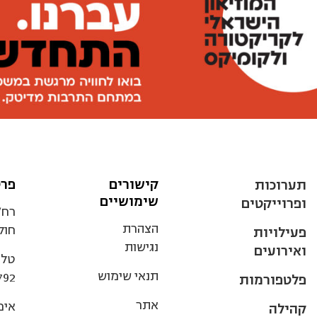
קישורים
פרט
תערוכות
שימושיים
ופרוייקטים
הצהרת
חולו
פעילויות
נגישות
ואירועים
טלפ
תנאי שימוש
792
פלטפורמות
אתר
אימ
קהילה