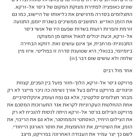
שונים כאופציה לפתירת מצוקת המקום של ג’סר אל-זרקא.
התצלומים בסדרה מדגישים את כליאותו של היישוב, כמו גם
את הזמן האדיש. התושבים ממשיכים בשגרת יומם, התנועה
זורמת והפרות רועות בשדות שפעם היו של אנשי ג’סר
אל-זרקא, וכעת יכולים לגאול אותם מן המצוקה
התכנונית-מרחבית, אך אינם עושים זאת. דווקא הבחירה
ביומיומי, בבנאלי, היא שטוענת סדרה זו בפוליטי. איזו מין
שלווה ולא עושים שום דבר.[iv]
אחד מול רבים
פרויקט ג’סר אל-זרקא, הלוך-חזור פועל בין הפכים, קצוות
וניגודים. פרויקט צילום בעל אורך נשימה כה ניכר מייצר לא רק
מבחר תצלומים סלקטיבי, אלא גם נפח ועומק אינקלוסיביים.
אחת ההחלטות העקרוניות לקראת אגד התערוכות המסכם את
פרויקט הצילום בג’סר אל-זרקא היתה לנסות להנכיח לא רק
את הצילום היחיד, האסתטי והממוסגר, אלא גם את הריבוי, את
הזמן, את השינויים, את ההחמצות, את חוסר הארגון הייחודי.
לשם כך יצר עמיר את העבודה האחרונה בפרויקט, מיצב