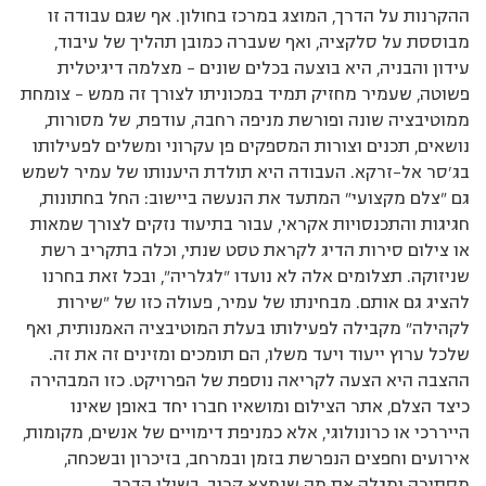
ההקרנות על הדרך, המוצג במרכז בחולון. אף שגם עבודה זו
מבוססת על סלקציה, ואף שעברה כמובן תהליך של עיבוד,
עידון והבניה, היא בוצעה בכלים שונים – מצלמה דיגיטלית
פשוטה, שעמיר מחזיק תמיד במכוניתו לצורך זה ממש – צומחת
ממוטיבציה שונה ופורשת מניפה רחבה, עודפת, של מסורות,
נושאים, תכנים וצורות המספקים פן עקרוני ומשלים לפעילותו
בג’סר אל-זרקא. העבודה היא תולדת היענותו של עמיר לשמש
גם "צלם מקצועי" המתעד את הנעשה ביישוב: החל בחתונות,
חגיגות והתכנסויות אקראי, עבור בתיעוד נזקים לצורך שמאות
או צילום סירות הדיג לקראת טסט שנתי, וכלה בתקריב רשת
שניזוקה. תצלומים אלה לא נועדו "לגלריה", ובכל זאת בחרנו
להציג גם אותם. מבחינתו של עמיר, פעולה כזו של "שירות
לקהילה" מקבילה לפעילותו בעלת המוטיבציה האמנותית, ואף
שלכל ערוץ ייעוד ויעד משלו, הם תומכים ומזינים זה את זה.
ההצבה היא הצעה לקריאה נוספת של הפרויקט. כזו המבהירה
כיצד הצלם, אתר הצילום ומושאיו חברו יחד באופן שאינו
הייררכי או כרונולוגי, אלא כמניפת דימויים של אנשים, מקומות,
אירועים וחפצים הנפרשת בזמן ובמרחב, בזיכרון ובשכחה,
מסתירה ומגלה את מה שנמצא קרוב, בשולי הדרך.