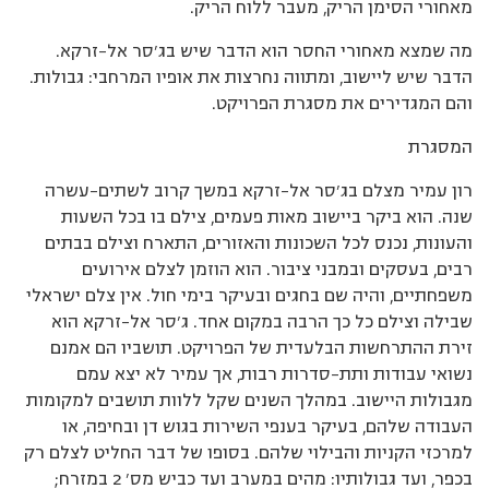
מאחורי הסימן הריק, מעבר ללוח הריק.
מה שמצא מאחורי החסר הוא הדבר שיש בג’סר אל-זרקא.
הדבר שיש ליישוב, ומתווה נחרצות את אופיו המרחבי: גבולות.
והם המגדירים את מסגרת הפרויקט.
המסגרת
רון עמיר מצלם בג’סר אל-זרקא במשך קרוב לשתים-עשרה
שנה. הוא ביקר ביישוב מאות פעמים, צילם בו בכל השעות
והעונות, נכנס לכל השכונות והאזורים, התארח וצילם בבתים
רבים, בעסקים ובמבני ציבור. הוא הוזמן לצלם אירועים
משפחתיים, והיה שם בחגים ובעיקר בימי חול. אין צלם ישראלי
שבילה וצילם כל כך הרבה במקום אחד. ג’סר אל-זרקא הוא
זירת ההתרחשות הבלעדית של הפרויקט. תושביו הם אמנם
נשואי עבודות ותת-סדרות רבות, אך עמיר לא יצא עמם
מגבולות היישוב. במהלך השנים שקל ללוות תושבים למקומות
העבודה שלהם, בעיקר בענפי השירות בגוש דן ובחיפה, או
למרכזי הקניות והבילוי שלהם. בסופו של דבר החליט לצלם רק
בכפר, ועד גבולותיו: מהים במערב ועד כביש מס’ 2 במזרח;