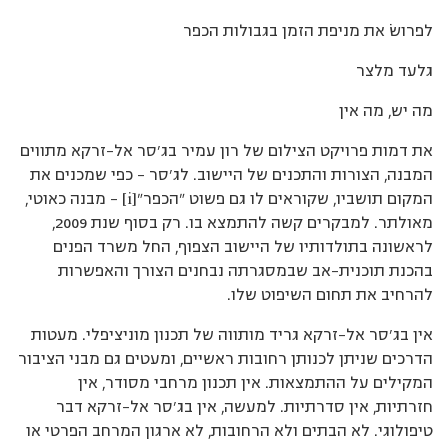
לפרושׂ את מניפת הזמן בגבולות הכפר
גלעד מלצר
מה יש, מה אין
את דמות פרויקט הצילום של רון עמיר בג’סר אל-זרקא מתווים
המבנה, הצורות והתכנים של היישוב. לג’סר – כפי שמכנים את
המקום תושביו, שקוראים לו גם פשוט "הכפר"[i] – מבנה כאוטי,
מאולתר. למבקרים קשה להתמצא בו. רק בסוף שנת 2009,
לראשונה בתולדותיו של היישוב הצפוף, החל משרד הפנים
בהכנת תוכנית-אב שבמסגרתה נבחנים הצורך והאפשרות
להרחיב את תחום השיפוט שלו.
אין בג’סר אל-זרקא גריד מותווה של תכנון מוניציפלי. מעטות
הדרכים שניתן לכנותן רחובות ראשיים, ומעטים גם מבני הציבור
המקילים על ההתמצאות. אין תכנון מרחבי מסודר, אין
חזרתיות, אין סדרתיות. למעשה, אין בג’סר אל-זרקא דבר
טיפולוגי. לא הבתים ולא הרחובות, לא ארגון המרחב הפרטי או