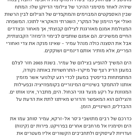
שיהיה לאחד מסימני ההיכר של צילומי הדיוקן שלו: המתח
שבין האספקטים המבוימים והמוקפדים של הצילום לבין הרשות
ואולי אף הזימון של המקרי, השגרתי והאקראי לתוכו. המשפחה
המצולמת אמנם מאורגנת לצילום קבוצתי, אך מאחור ובצדדים
החיים ממשיכים. הם אמנם שותפים לבימוי ה"פוזה" הקבוצתית,
אבל את הסצנה כולה מנהל עמיר – שאינו מנקה את צדי ואחורי
הפריים, אלא מותיר אותם דינמיים ושוקקים.
הים המשיך להופיע בצילום של עמיר. בשנת 2003 חזר לצלם
במעגן הדיג רצף של מיקרו-התרחשויות באותה נקודה,
המתפתחות בדיפטיך במעגן לכדי רגע קולנועי אשר מזמין
אותנו להתמקד בשינויים המינוריים בקומפוזיציה ובפעילות
המגוונת על רקע מנעד גוני הכחול. הים, מתברר, אינו אותו ים.
והצילום הוא המאפשר והדורש מאיתנו לתת את הדעת על
ההבדלים, השינויים, הזמן.
כדרכם של רבים מתושבי ג’סר אל-זרקא, עמיר סוחב עמו את
הים וסימניו אל מרחבים אחרים בפרויקט. פירות ים (קינוח)
ועדויות לעיסוקים ולתחביבים הקשורים אליו מעטרים את