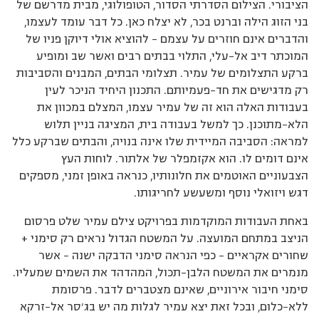
הציבורי. הצילום הסדרתי הסדור, הטופולוגי, מבית מדרשם של
בני הזוג הילה וברנט בכר, לא יצלח כאן. כל דבר עומד לעצמו,
והדברים אינם חוזרים על עצמם – להוציא אולי דיוקן פניו של
המוכתר דיב אל-עלי, התלוי בבתים רבים ואשר שב ומופיע
ברקע התצלומים של עמיר. תצלומי הבתים, המבנים והסביבות
רק מדגישים את חד-פעמיותם. התכנון היחיד הניכר לעין
בעבודות האלה הוא זה של עמיר עצמו, המצלם במכוון את
הלא-מתוכנן. כך למשל בעבודה בית, המציגה בניין תלוש
למראה: הסביבה המיידית שלו אינה בנויה, והבתים שברקע כלל
אינם דומים לו. הוא אקזמפלר של אלתור. לוחות העץ
הצבעוניים האוטמים את חלונותיו, כנראה באופן זמני, מספקים
דגש ויזואלי נוסף ומשעשע לחריגותו.
באחת העבודות המוקדמות בפרויקט צילם עמיר שלט פרסום
הניצב במתחם המועצה. על המשטח הגדול נראים רק סימני +
שחורים אקראיים – כפי הנראה סימני הדבקה ישנה – אשר
מנמרים את המשטח הלבן-תכול, המהדהד את השמים שמעליו.
סימני חיבור אירוניים, שאינם מצטברים לדבר. פרסומת
ללא-כלום, ובכל זאת יצא עמיר לגלות מה יש בג’סר אל-זרקא