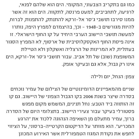
כמו גם בתקריב הצבעוני, המקומי. הים הוא שלהם לפנאי,
לרגיעה, לתחביבים, למעט פרנסה, לתקווה. הים הוא זה אשר
ממנו סירבו תושבי ג’סר אל-זרקא להתנתק, להתפנות, לברוח,
להיות מגורשים ב-1948 – וכך, בהיצמדם למפרץ היפה, נותרו
למעשה תושבי היישוב הערבי היחיד על קו החוף הישראלי. זו
אינה פיסת החוף האקסקלוסיבית של ארסוף, לא המפרץ הסגור
בעתלית, לא המרינות של הרצליה ואשקלון ולא הטיילת
המשופצת (שוב) של תל אביב. עבור תושבי ג’סר אל-זרקא, הים
אינו רק גבול, אלא גם ובעיקר אופק.
צפון: הנחל, יום ולילה
שניים מהמאפיינים הדומיננטיים של הצילום של עמיר נוכחים
בסדרה שיצר בשנת 2006 בקו הגבול הצפוני של היישוב. גם קו
זה הותווה ביד הטבע: נחל תנינים, המשמש מקום מפגש
פסטורלי בעיקר עבור צעירי היישוב. בתצלומי היום של הסדרה
ברזך, עמיר מתעלם מן השאיפה הנהוגה ללכוד את "הרגע
המכריע". הוא מוותר על הדיקטום הקרטייה-ברסוני, על הציווי
לחפש את נקודת המגוז הטמפורלית אשר האירוע המכונן