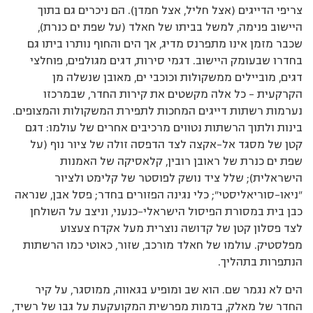
צריפי הדייגים (אצל חליל, אצל חמדן). הם ניכרים גם בתוך
היישוב פנימה, למשל בביתו של חאלד (על שפת ים כנרת),
שכבר מזמן אינו מתפרנס מדיג, אך הים והחוף נותרו ביתו גם
בחדרו שבעומק היישוב. דגמי סירות, דגים מגולפים, פוחלצי
דגים, מוביילים ממשקולות וכוכבי ים, מאובן שנשלה מן
הקרקעית – כל אלה מקשטים את קירות החדר, שבמרכזו
נערמות רשתות דייגים המחכות לתפירת המשקולות והמצופים.
בינות ולתוך הרשתות נטווים מרכיבים אחרים של עולמו: דגם
קטן של מסגד אל-אקצה לצד הדפסה זולה של ציור נוף (על
שפת ים כנרת של ראובן רובין, קלאסיקה של האמנות
הישראלית); שלל ציד נושק לפוסטר של קלימט ולציור
"ניאו-סוריאליסטי"; כלי נגינה הפזורים בחדר; פסל אבן, שנראה
כבן בית במסורת הפיסול הישראלי-כנעני, וניצב על השולחן
לצד פסלון קטן של קדושה נוצרית מעל אקדח צעצוע
מפלסטיק. עולמו של חאלד מורכב, שזור, כאוטי כמו הרשתות
הנתפרות בתהליך.
הים לא נגמר שם. הוא שב ומופיע בגאווה, ממוסגר, על קיר
החדר של מאלק, בדמות מפרשית המקועקעת על גבו של רשיד,