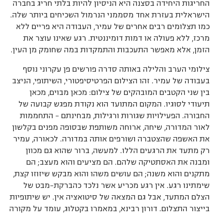
החריגות היחידה בסצנה היא הניסיון להיות בלתי חריג בחברה
הישראלית בעזרת אחד מסממני הנרמול השכיחים ביותר שלה.
כמו תצלומים רבים אחרים של עמיר, העבודה היא פריים ללא
מרכז, ללא פעולה או דמות דומיננטית. רגע שאינו עוצר את
הזמן, אלא מאפשר התעכבות והתמקדות במה שחומק מן העין.
צילומי הערב והלילה באותה סדרה פורשים פן עקרוני נוסף
בעבודה של עמיר. זהו הצילום הפרטיסיפטורי, השיתופי, הניצב
בין שני הקטבים המובהקים של צילום: מכאן מבוים, מכאן
תיעודי לסוגיו. המקום המתועד הוא נקודת מפגש קבועה של
החבורה. הפעילויות שגורות ורגילות, מבחינתם – התחממות
לאור המדורה, שיחה, ארוחה משותפת שבסופה מפנים בקלשון
את האשפה שהצטברה ושורפים אותה במדורה. לכאורה, עמיר
רק מתעד את הרגעים הללו. למעשה, ברור שהוא גם מכוון
ומבנה את האסתטיקה שלהם. הם מציעים והוא מעצב; הם
מתקנים והוא משנה; הם עושים משהו והוא מבקש שיזוזו קצת,
שימתינו רגע. אין רגע מכריע אשר נלכד כהברקת-מבט של
הצלם המתעד, אבל גם המצאה של סיטואציה אין. יש שיתופיות
בייצור התצלום. דורון רבינא, במאמרו בקטלוג, עומד על מקורה