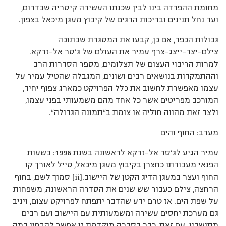
מחומת ההפרדה בינו לבין שכנתו העשירה קיסריה שבדרום,
ועד נחל תנינים ובריכות הדגים של קיבוץ מעגן מיכאל בצפון.
גבולות הכפר, אם כן, קבעו את המסגרת שבתוכה
צילם-יצר-ייצג-צרף עמיר את העולם של ג’סר אל-זרקא.
למרות הריבוי העצום של תצלומים, מספר הסדרות הרב
וההתמקדות בנושאים רבים ושונים, המגבלה שהטיל עמיר על
עצמו מאפשרת לחשוב את כלל הפרויקט כמארג צפוף יחיד,
המורכב מפריטים אשר כל אחד מהם משמעותי בפני עצמו,
ולצד זאת מהווה חוליה או צומת ב"תמונה הגדולה".
מערב: החוף והים
עמיר הגיע לג’סר אל-זרקא לראשונה בשנת 1996: בשעות
הפנאי מעבודתו כחצרן בקיבוץ מעגן מיכאל, טייל לאורך קו
החוף ועצר במעגן הדיג הקטן של היישוב.[ii] סמוך לשם, בחוף
הרחצה, צילם כעבור שש שנים את הסדרה הראשונה, משפחות
על שפת הים. אז טרם ידע שהדבר יתפתח לפרויקט עצום, ויניב
גם מערכת יחסים עשירה ומשמעותית עם היישוב ועם רבים
מתושביו. עם זאת, כבר בסדרה מוקדמת זו אפשר להבחין במה