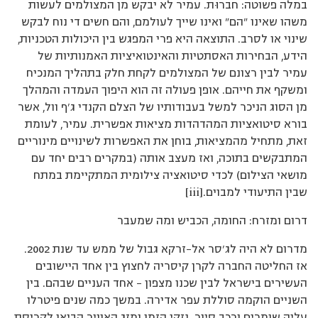
במלה פשוטה: חברוּת. עמיר לא יבקש מן המצולמים לעשות
משהו שאינו "הם" ואינו שייך לעולמם, והם חשים די נוח לבקש
שינוי או לסרב. התוצאה היא פרי המפגש בין היכולות הטכניות,
הידע, הבחירות האסתטיות והאינטואיציות האמנותיות של
עמיר לבין רצונם של המצולמים לקחת חלק בתהליך המנכיח
ומשקף את חייהם. אופן פעולה זה הוא היפוך העמדה והמהלך
מן הסוג הניכר למשל בעבודותיו של הצלם הקנדי ג’ף וול, אשר
בורא סיטואציות המהדהדות מציאות אפשרית. עמיר, לעומת
זאת, מתחיל מהמציאות, בוחן את האפשרות לשינויים מינוריים
המתבקשים בתוכה, ואז מעצב אותה (במקרים רבים יחד עם
מושאי הצילום) לכדי סיטואציה צילומית המתקיימת במתח
שבין התיעודי למבוים.[iii]
דרום ומזרח: החומה, הכביש ומה שמעבר
מדרום לא היה לג’סר אל-זרקא גבול של ממש עד שנת 2002.
אז החליטה החברה לקרן קיסריה לחצוץ בין אחד היישובים
העשירים בישראל לבין שכנו מצפון – אחד העניים שבהם. בין
השניים הוקמה סוללת עפר אדירה. במשך כמה שנים פיטרלו
עליה שומרים ורכב סיור. נזקי הזמן ומזג האוויר הביאו לקריסת