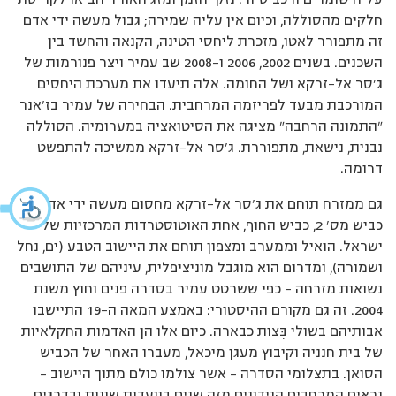
חלקים מהסוללה, וכיום אין עליה שמירה; גבול מעשה ידי אדם
זה מתפורר לאטו, מזכרת ליחסי הטינה, הקנאה והחשד בין
השכנים. בשנים 2002, 2006 ו-2008 שב עמיר ויצר פנורמות של
ג’סר אל-זרקא ושל החומה. אלה תיעדו את מערכת היחסים
המורכבת מבעד לפריזמה המרחבית. הבחירה של עמיר בז’אנר
"התמונה הרחבה" מציגה את הסיטואציה במערומיה. הסוללה
נבנית, נישאת, מתפוררת. ג’סר אל-זרקא ממשיכה להתפשט
דרומה.
גם ממזרח תוחם את ג’סר אל-זרקא מחסום מעשה ידי אדם:
כביש מס’ 2, כביש החוף, אחת האוטוסטרדות המרכזיות של
ישראל. הואיל וממערב ומצפון תוחם את היישוב הטבע (ים, נחל
ושמורה), ומדרום הוא מוגבל מוניציפלית, עיניהם של התושבים
נשואות מזרחה – כפי ששרטט עמיר בסדרה פנים וחוץ משנת
2004. זה גם מקורם ההיסטורי: באמצע המאה ה-19 התיישבו
אבותיהם בשולי בִּצות כבארה. כיום אלו הן האדמות החקלאיות
של בית חנניה וקיבוץ מעגן מיכאל, מעברו האחר של הכביש
הסואן. בתצלומי הסדרה – אשר צולמו כולם מתוך היישוב –
נראים המרחבים הנידונים מזה שנים בוועדות שונות ובדרגים