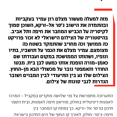
מזה למעלה מעשור מצלם רון עמיר בעקביות
ובהתמדה את הישוב ג’סר אל-זרקא, השוכן סמוך
לקיסריה על הכביש המחבר את חיפה ותל אביב.
בהיסטוריה של הצילום הישראלי לא זכור פרויקט
כה ממושך וכה מחויב שהתמקד בשטח כה
מצומצם. עמיר מצלם את הכפר על תושביו, בתיו
ונופיו, ושהותו הממושכת במקום ועבודתו שם
כאמן-מורה הופכת אותו כמעט לבן בית. מבטו
החודר והאמפטי גובר על מכשולי הבא מן-החוץ.
הצילום שלו נע בין התיעודי לבין המבוים ושובר
הגדרות לגבי סוגות של צילום.
התערוכה מתפרשת על פני שלושה מוקדים במקביל – המרכז
לאמנות דיגיטלית בחולון, מוזיאון חיפה לאמנות, ובית הספר
תיכון בג’סר אל-זרקא. כך נמתח קו המחבר בין
חיפה-ג’סר-חולון, לאורך קו החוף של הים התיכון בישראל.