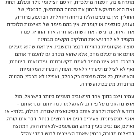
מתרחש בה, הסצנה מתלכדת, הקסם הצילומי נולד ונעלם. תחת
זאת הוא מתעקש לבחון את ההווה המתמשך, הבנאלי, של
החולין. אין ברגעים הללו בדיחה ויזואלית, הפתעה, פרודיה,
זעזוע, סנסציה או קומדיה. אין בהם מימד של מציצנות הלוכדת
את האחר, מדגישה את השונה או תרה אחר החריג. עמיר
מקפיד לא להדגיש את החלקים הקשים מבחינה
סוציו-אקונומית בהוויית הכפר ותושביו. אין זאת שהוא מעלים
אותם או מתעלם מהם, אלא שהוא מסרב גם להעמיד אותם
במרכז. הוא אינו מחויב לאמת תקשורתית-עיתונאית-דיווחית,
ואף לא לצילום תיעודי קלאסי. העוני, הבעיות המקומיות
והאישיות, כל אלה מוצגים רק כחלק, ואפילו לא מרכזי, מהוויה
מרובדת, מסובכת ועשירה.
עמיר ניצב בתוך אחד היישובים העניים ביותר בישראל, מול
אנשים הזוכים על פי רוב להתעלמות מהיותם ומנראותם –
ודורש לראות ולהציג אותם בסיטואציה שגורה, רגילה, בלתי- או
אנטי-סנסציונית. צעירים דגים או רוחצים בנחל. דבר אינו קורה.
ואולם, אם נביט בעיון ברגע המשעמם-לכאורה הזה, המונצח
בתצלום מדורה, נבחין שאחד הצעירים לבוש במדי צה"ל.