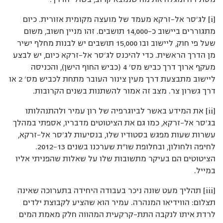
[i] לג’סר אל-זרקא מעמד של מועצה מקומית אזורית. כיום
מתגוררים ביישוב כ-14,000 תושבים. זהו מניין חשוב, משום
שעל פי חוק, ליישוב ובו 15,000 תושבים יש לבנות מחלף ישיר
מן הדרך הראשית. כדי להיכנס לג’סר אל-זרקא כיום, יש לבצע
מעקף ארוך דרך כביש מס’ 4 (כביש החוף הישן), והכניסה
ליישוב מתבצעת דרך מעין צינור העובר מתחת לכביש מס’ 2 או
דרך גשרון צר. מצב זה אמור להשתנות בשנים הקרובות.
[ii] את המידע באשר לביוגרפיה של רון עמיר ולהתנהלותו
בג’סר אל-זרקא, כמו גם את הציטוטים מדבריו, אספתי במהלך
עשרות שעות מפגש בסטודיו שלו, בנסיעות לג’סר אל-זרקא,
לחיפה ולחולון, ובחלופת שו"ת שערכנו בשנים 2012-13.
הציטוטים הם בעיקר מתשובות שלו על שאלות שהפניתי אליו
במייל.
[iii] תהליך מעט שונה ניכר בעבודה היחידה בתערוכה שאינה
תצלום: הווידיאו המנהרה. עמיר הוא שהציע לקבוצת ילדים
לרדת איתו לנקבה התת-קרקעית המהווה חלק מאמת המים