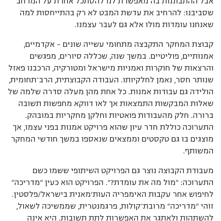
אבל ההתבוננות בה מאפשרת לנו להסתכל אחרת על המרחב
שסביבנו: להרחיב את עדשת המבט לא רק בהתייחסות למה
שאנחנו עומדות מולו אלא גם לעבר עצמנו.
קבוצת המחקר התקבצה מתחומי עשייה שונים – אקדמיים,
אמנותיים, פוליטיים. במשך שנה, שכללה סיורים, מפגשים
והרצאות של חוקרות ואמניות מישראל ומטורקיה, הרכבנו פאזל
שנותר חסר, נאמן לחלקיותו. העבודה הקבוצתית, הרב
־
תחומית,
הולידה גם עבודות אמנות. כל אחת מהן מעלה סדרה שלמה של
שאלות המבקשות התמצאות אך לאו דווקא מחפשות תשובה
ברורה. חלק מהעבודות פואטיות וחלקן מחקריות במובהק.
התערוכה כוללת חדר עיון שהוא פרויקט אמנות בפני עצמו, אך
מוצגים בו גם טקסטים וממצאים שנאספו במשך חודשי המחקר
המשותף.
מעבודת הקבוצה נוצר גם הפרויקט השיתופי ששמו כשם
התערוכה: "מול מה את עומדת?". הפרויקט הוא כעין "מדריכה"
לחיפוש אחר עקבות האימפריה העות'מאנית בישראל/פלסטין.
זוהי "מדריכה" מרובת
־
קולות, פרגמנטרית, שממשיכה לשאול,
להשתהות ולאתגר את האפשרות לתת תשובות. היא אינה