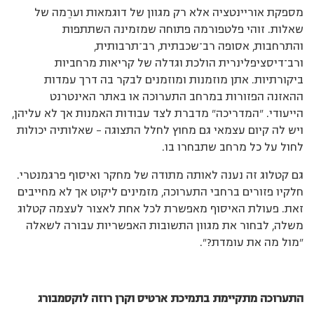
מספקת אוריינטציה אלא רק מגוון של דוגמאות וערֵמה של
שאלות. זוהי פלטפורמה פתוחה שמזמינה השתתפות
והתרחבות, אסופה רב
־
שכבתית, רב
־
תרבותית,
ורב
־
דיסציפלינרית הולכת וגדלה של קריאות מרחביות
ביקורתיות. אתן מוזמנות ומוזמנים לבקר בה דרך עמדות
ההאזנה הפזורות במרחב התערוכה או באתר האינטרנט
הייעודי. "המדריכה" מדברת לצד עבודות האמנות אך לא עליהן,
ויש לה קיום עצמאי גם מחוץ לחלל התצוגה – שאלותיה יכולות
לחול על כל מרחב שתבחרו בו.
גם קטלוג זה נענה לאותה מתודה של מחקר ואיסוף פרגמנטרי.
חלקיו פזורים ברחבי התערוכה, מזמינים ליקוט אך לא מחייבים
זאת. פעולת האיסוף מאפשרת לכל אחת לאצור לעצמה קטלוג
משלה, לבחור את מגוון התשובות האפשריות עבורה לשאלה
"מול מה את עומדת?".
התערוכה מתקיימת בתמיכת ארטיס וקרן רוזה לוקסמבורג