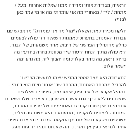
הראייה, מבודדת אותו ומדירה ממנו שאלות אחרות: מעל /
מתחת / ליד / מאחורי מה אני עומדת? מה או מי עמד כאן
לפניי?
חלקנו מכירות את השאלה ״מול מה אני עומדת?״ מהמפגש עם
עבודת האמנות. בתערוכת אמנות השאלה הזו עולה לפעמים
כחלק מהתהליך הפרשני של חיפוש אחר משמעות, של הבנה.
היא עולה מתוך הנחת היסוד שיד מכוונת בחרה ביודעין מה
בדיוק נראה, מה נזהה בקלות ומה יהפוך לזר, מה נדע ומה
יישאר עלום.
התערוכה היא מצב סטטי המגיש עצמו למעשה הפרשני.
להבדיל ממרחב האמנות, המרחב שבו אנחנו חיות הוא דינמי –
תמהיל אקראי של אירועים, אינטרסים, סיפורים ואילוצים
שמשתנים ללא הרף. גם כאשר הוא ערוך, האוצרים שלו נשארים
אנונימיים. אין שורת קרדיט. האנונימיות של עריכת המרחב,
המתחזה לעיתים למקריות, מתעתעת. היא משמיטה מילים,
משפטים ופסקאות שלמות מן הטקסט המרחבי ומייצרת סיפור
אחיד למראית עין אך חסר. נדמה שאנחנו תמיד יודעות מעט