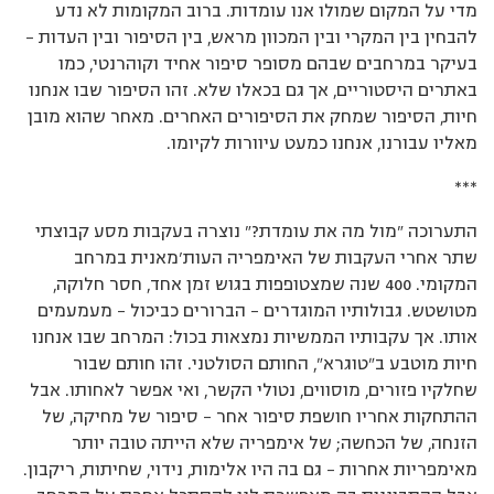
מדי על המקום שמולו אנו עומדות. ברוב המקומות לא נדע
להבחין בין המקרי ובין המכוון מראש, בין הסיפור ובין העדות –
בעיקר במרחבים שבהם מסופר סיפור אחיד וקוהרנטי, כמו
באתרים היסטוריים, אך גם בכאלו שלא. זהו הסיפור שבו אנחנו
חיות, הסיפור שמחק את הסיפורים האחרים. מאחר שהוא מובן
מאליו עבורנו, אנחנו כמעט עיוורות לקיומו.
***
התערוכה ״מול מה את עומדת?״ נוצרה בעקבות מסע קבוצתי
שתר אחרי העקבות של האימפריה העות׳מאנית במרחב
המקומי. 400 שנה שמצטופפות בגוש זמן אחד, חסר חלוקה,
מטושטש. גבולותיו המוגדרים – הברורים כביכול – מעמעמים
אותו. אך עקבותיו הממשיות נמצאות בכול: המרחב שבו אנחנו
חיות מוטבע ב"טוגרא", החותם הסולטני. זהו חותם שבור
שחלקיו פזורים, מוסווים, נטולי הקשר, ואי אפשר לאחותו. אבל
ההתחקות אחריו חושפת סיפור אחר – סיפור של מחיקה, של
הזנחה, של הכחשה; של אימפריה שלא הייתה טובה יותר
מאימפריות אחרות – גם בה היו אלימות, נידוי, שחיתות, ריקבון.