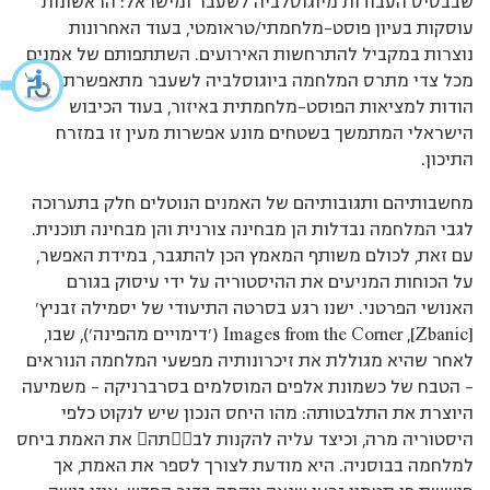
שבבסיס העבודות מיוגוסלביה לשעבר ומישראל: הראשונות
עוסקות בעיון פוסט-מלחמתי/טראומטי, בעוד האחרונות
נוצרות במקביל להתרחשות האירועים. השתתפותם של אמנים
מכל צדי מתרס המלחמה ביוגוסלביה לשעבר מתאפשרת
הודות למציאות הפוסט-מלחמתית באיזור, בעוד הכיבוש
הישראלי המתמשך בשטחים מונע אפשרות מעין זו במזרח
התיכון.
מחשבותיהם ותגובותיהם של האמנים הנוטלים חלק בתערוכה
לגבי המלחמה נבדלות הן מבחינה צורנית והן מבחינה תוכנית.
עם זאת, לכולם משותף המאמץ הכן להתגבר, במידת האפשר,
על הכוחות המניעים את ההיסטוריה על ידי עיסוק בגורם
האנושי הפרטני. ישנו רגע בסרטה התיעודי של יסמילה זבניץ’
[Zbanic], Images from the Corner (’דימויים מהפינה’), שבו,
לאחר שהיא מגוללת את זיכרונותיה מפשעי המלחמה הנוראים
– הטבח של כשמונת אלפים המוסלמים בסרברניקה – משמיעה
היוצרת את התלבטותה: מהו היחס הנכון שיש לנקוט כלפי
היסטוריה מרה, וכיצד עליה להקנות לבתה את האמת ביחס
למלחמה בבוסניה. היא מודעת לצורך לספר את האמת, אך