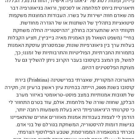
פיזית, ופונות לסוג של ”גיאוגרפיה אישית”, החורגת מכל הכללה
תיאורטית ביחס למלחמה או לסכסוך, ורואה בגיאוגרפיה דבר
מה שאדם חווה ישירות על בשרו. העבודות המוצגות משקפות
סיטואציות בתהליך של השתנות או של הגדרה מחודשת.
תקוותי היא שהתערוכה בחולון, ”ההיסטוריה החלה משחקת
בחיי” (משפט השאול מן האמנית מאיה בייביץ’), תציע הקבלות
בעלות ערך בין גיאוגרפיות שונות, שבמסגרתן עוסקת האמנות
בתמורות החברתיות, הפוליטיות והתרבותיות של זמננו; כך,
למשל, מן המצב בקוסובו בעבר הקרוב ניתן להשליך גם על
מצוקת הפלסטינים דהיום.
התערוכה המקורית, שאצרתי בפרישטינה (Prishtina) בירת
קוסובו בשנת 2005, הייתה בבחינת עיון ראשון ברעיון זה; חקירה
של תגובות אמנותיות במצב פוסט-טראומטי באיזור מערב
הבלקן, שחווה שורה של מלחמות. אולם, עוד בטרם התחוור לי
כי סקרנותי ה”גיאוגרפית” היא בעלת משמעות רחבה יותר,
הזדמן לי לצפות בעבודות אמנות מאזורים אחרים שהתאפיינו
בגישות דומות להיסטוריה, המשחקת בגורלם של בני אדם.
נזכרתי במטאפורה המפורסמת, שטבע הפילוסוף הצרפתי,