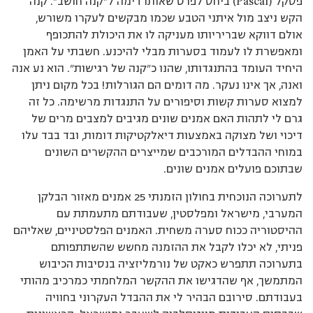
פסקל (Pascal) ביחס לפרט שאותו דימה ל”קנה חושב”. קנה
הקש ניצב מול איתני הטבע שכמו מבקשים לעקרו משורש,
אולם דווקא שבריריותו מעניקה לו את היכולת להתכופף
ומאפשרת לו לעמוד בסערות מבלי להיכנע. חשבתי על האמן
היחיד העומד בהתנגדותו, שהנו כ”קנה של רגישות”. הוא נע אנה
ואנה, אך אינו נעקר. מה דומים הם הגורלות! בכל מקום ניתן
למצוא סערות קשות וסיפורים על התנגדות מרשימה. כל זה
גרם לי לתהות האם אמנים שונים מגיבים למצבים מרים של
דיכוי ושל מצוקה באמצעות דיאלקטיקות דומות, ובד בבד עלו
במוחי ההבדלים המורכבים שמייצרים ההקשרים השונים
שבתוכם פועלים אמנים שונים.
לתערוכה הנוכחית בחולון הזמנתי 25 אמנים מאזור הבלקן
המערבי, מישראל ומפלסטין, שעבודתם מתעמתת עם
ההיסטוריה ככוח סערה משחית. האמנים הפלסטיניים, שאליהם
פניתי, לא יכלו לקבל את ההזמנה מחשש שהשתתפותם
בתערוכה תתפרש כאקט של נורמליזציה בנסיבות הכיבוש
המתמשך, אף שהדגישו את ההקשר המלחמתי כמרכיב מהותי
בעבודתם. סירובם הבהיר לי את ההבדל העקרוני בחוויה