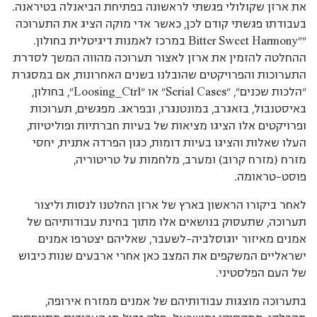
את ארזן שקולולי פגשתי לראשונה בפתיחת הביאנלה בטיראנה.
בעבודתו פגשתי קודם לכן, כאשר אדי מוקה הציג את התערוכה
””Bitter Sweet Harmony במרכז לאמנות דיגיטלית בחולון.
ההחלטה להזמין את ארזן לאצור תערוכה מהווה המשך לסדרת
התערוכות והפרויקטים שהובלנו בשנים האחרונות, אם במסגרת
”הלכות שכנים”, ”Serial Cases” או ”Loosing_Ctrl”, בחולון,
באיסטנבול, בזאגרב, במונטנגרו, ובפראג. מפגשים, תערוכות
ופרויקטים אלו הציגו מציאות של בעיות חברתיות ופוליטיות,
העלו שאלות והציגו בעיות דומות, כגון הפרדה אתנית, יחסי
מזרח (מזרח קרוב) ומערב, מלחמות על טריטוריה,
פוסט-טראומה.
לאחר ביקורו הראשון בארץ של ארזן החלטנו לנסות וליצור
תערוכה, שתעסוק בנושאים אלו מתוך בחינת עבודותיהם של
אמנים מאיזור יוגוסלביה-לשעבר, שאליהם יצטרפו אמנים
ישראליים המשקפים את המצב כאן אחרי ארבעים שנות כיבוש
של העם הפלסטיני.
בתערוכה מוצגות עבודותיהם של אמנים ממזרח אירופה,