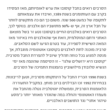
הסרבים רואים בחבל קוסובו את ערש לאומיותם, מאז הפסידו
בקרב עם העותומנים בשנת 1389, ואיבדו את עצמאותם
לתקופה של כמעט 500 שנה. משום כך הם כה מתקשים לוותר
על חבל ארץ זה, אף ש-90% מתושביו הם אלבנים. בנוסף לכך,
הסרבים רואים באלבנים החיים בקוסובו נטע זר בשל מוצאם
האתני ודתם המוסלמית, וזאת אף שהאלבנים חיו באיזור מאז
המאה השישית לספירה, עוד בטרם הגיעו לשם הסלאבים.
סרביה מוכנה לתת לאלבנים בקוסובו אוטונומיה מוגבלת, אך
מנסה למנוע בכל כוחה תהליך שיוביל להפרדת החבל מסרביה.
”קוסובו היא ירושלים שלנו” – זו הסיסמה שהונפה מאז ימי
הנשיא סלובודן מילושוביץ בהפגנות התמיכה של הסרבים.
בשנת 1990 הכריז החבל על הינתקותו מסרביה, וטען לריבונות.
בבחירות 1992 זכו הבדלנים ברוב מוחץ. במקביל התעוררה
הלאומנות הסרבית, וממשלת יוגוסלביה נטלה מהחבל את
מעמדו האוטונומי והחלה במה שהוגדר מאוחר יותר כ”מסע
טיהור אתני” נגד התושבים האלבניים.