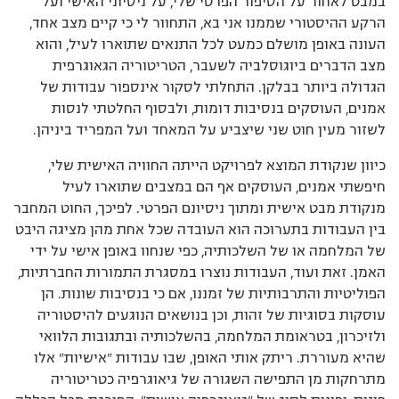
במבט לאחור על הסיפור הפרטי שלי, על ניסיוני האישי ועל
הרקע ההיסטורי שממנו אני בא, התחוור לי כי קיים מצב אחד,
העונה באופן מושלם כמעט לכל התנאים שתוארו לעיל, והוא
מצב הדברים ביוגוסלביה לשעבר, הטריטוריה הגאוגרפית
הגדולה ביותר בבלקן. התחלתי לסקור אינספור עבודות של
אמנים, העוסקים בנסיבות דומות, ולבסוף החלטתי לנסות
לשזור מעין חוט שני שיצביע על המאחד ועל המפריד ביניהן.
כיוון שנקודת המוצא לפרויקט הייתה החוויה האישית שלי,
חיפשתי אמנים, העוסקים אף הם במצבים שתוארו לעיל
מנקודת מבט אישית ומתוך ניסיונם הפרטי. לפיכך, החוט המחבר
בין העבודות בתערוכה הוא העובדה שכל אחת מהן מציגה היבט
של המלחמה או של השלכותיה, כפי שנחוו באופן אישי על ידי
האמן. זאת ועוד, העבודות נוצרו במסגרת התמורות החברתיות,
הפוליטיות והתרבותיות של זמננו, אם כי בנסיבות שונות. הן
עוסקות בסוגיות של זהות, וכן בנושאים הנוגעים להיסטוריה
ולזיכרון, בטראומת המלחמה, בהשלכותיה ובתגובות הלוואי
שהיא מעוררת. ריתק אותי האופן, שבו עבודות ”אישיות” אלו
מתרחקות מן התפישה השגורה של גיאוגרפיה כטריטוריה