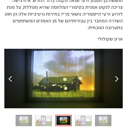
חוששת פן תטמון זרעי שנאה ונקמה בדור החדש. איזו גישה
צריכה לנקוט אמנית בסיפורי המלחמה שהיא מגוללת, על מנת
לזרוע זרעי היסטוריה נושאי פרי? בחירות נרטיביות אלה הן חוט
השדרה המחבר בין עבודותיהם של 25 האמנים המשתתפים
בתערוכה הנוכחית.
ארזן שקולולי