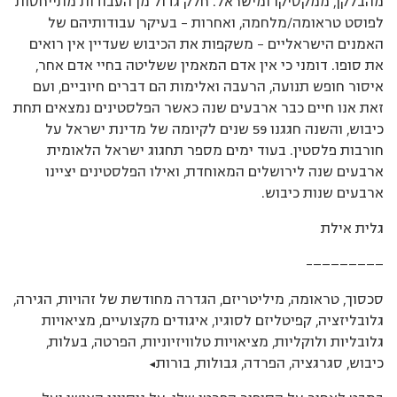
מהבלקן, ממקסיקו ומישראל. חלק גדול מן העבודות מתייחסות
לפוסט טראומה/מלחמה, ואחרות – בעיקר עבודותיהם של
האמנים הישראליים – משקפות את הכיבוש שעדיין אין רואים
את סופו. דומני כי אין אדם המאמין ששליטה בחיי אדם אחר,
איסור חופש תנועה, הרעבה ואלימות הם דברים חיוביים, ועם
זאת אנו חיים כבר ארבעים שנה כאשר הפלסטינים נמצאים תחת
כיבוש, והשנה חגגנו 59 שנים לקיומה של מדינת ישראל על
חורבות פלסטין. בעוד ימים מספר תחגוג ישראל הלאומית
ארבעים שנה לירושלים המאוחדת, ואילו הפלסטינים יציינו
ארבעים שנות כיבוש.
גלית אילת
————————–
סכסוך, טראומה, מיליטריזם, הגדרה מחודשת של זהויות, הגירה,
גלובליזציה, קפיטליזם לסוגיו, איגודים מקצועיים, מציאויות
גלובליות ולוקליות, מציאויות טלוויזיוניות, הפרטה, בעלות,
כיבוש, סגרגציה, הפרדה, גבולות, בורות…