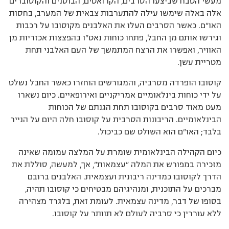
מעשי הטבח שביצעו הסרבים, הקרואטים, הבוסנים והקוסוברים
אלה באלה שימשו עילה להתערבות צבאית של המערב, בחסות
האו”ם. כאשר הסרבים העלו את האלבנים מקוסובו על רכבות
וגירשו אותם מן החבל, פתחו כוחות נאט”ו בהפצצות אכזריות מן
האוויר, ואפשרו את הרצח המתמשך של העם האלבני תחת
מטריית עשן.
קוסובו הופרדה מסרביה, והמגורשים הוחזרו כאשר החבל נשלט
על ידי כוחות בינלאומיים אמריקניים ואירופאיים. כיום נשארו
מעט מאוד סרבים בקוסובו תחת הגנתם של הכוחות
הבינלאומיים. הריבונות הסרבית על קוסובו חלה היום על הנייר
בלבד; האו”ם הוא השולט שם כביכול.
כיום הקהילה הבינלאומית שומרת על המלצה עמומה שאינה
מזכירה במפורש את המלה ”עצמאות”, אך, למעשה, סוללת את
הדרך לקוסובו כמדינה ריבונית ועצמאית. האלבנים ברובם
מברכים על התוכנית, ומנהיגיהם מבטיחים כי קוסובו תהיה,
בסופו של דבר, מדינה עצמאית. לעומת זאת, בלגרד מצהירה
ללא עוררין כי סרביה לעולם לא תוותר על קוסובו.