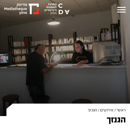
ראשי
/
אירועים
/
הגנזך
הגנזך