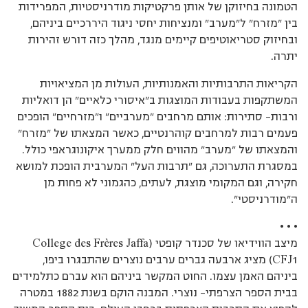
הטמונה בחיזוקן של אותן פרקטיקות מודרניסטיות, המפרידות
בין ”מזרח” ל”מערב” ומנציחות יחסי ניגוד היררכיים ביניהם,
ובחיזוק סטריאוטיפים קיימים מנגד, מהלך כזה דורש זהירות
יתרה.
הקריאות התרבותיות והאמנותיות, העולות מן המציאויות
המשתקפות בעבודות המוצגות ב”איסורי כלאיים” הן דואליות
ורבות– סתירות: אותם מרחבים ”מערביים” ו”מזרחיים” הופכים
פעמים רבות למרחבים קוהרנטיים, כאשר המצאתו של ”מזרח”
והמצאתו של ”מערב” מהווים חלק ממערך איקונוגראפי כולל.
במסגרת התערוכה, גם ”תרבות העל” המערבית הופכת למושא
חקירה, וגם המקומי מוצגת, לעתים, כהגמוני לא פחות מן
ה”מודרניסטי”.
• • •
מיצב הווידיאו של סכנדר קופטי College des Frères Jaffa)
CFJ1) מציג ארבעה גברים ערבים נוצרים שהתבגרו ביפו,
ביניהם האמן עצמו. החוט המקשר ביניהם הוא עברם כתלמידים
בבית הספר הצרפתי– נוצרי. המבנה הוקם בשנת 1882 במטרה