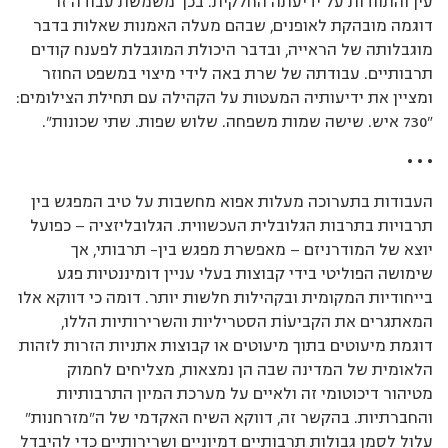
עין והתוודות על ידיעתה החלקית. בכך משמשת עבודה זו
דוגמה מובהקת לאופנים, שבהם מעלה האמנות שאלות בדבר
מוגבלותה של הראייה, ובדבר היכולת המוגבלת לפענח קודים
תרבותיים. עבודתה של שרת באה לידי מיצוי במשפט החוזר
ומציין את ידיעותיה המעטות על הקהילה עם תחילת הצילומים:
”730 איש. שישה שמות משפחה. שלוש שפות. שתי שכונות”.
• • •
העבודות בתערוכה מעלות אפוא מחשבות על טיב המפגש בין
תרבויות בתרבות הגלובלית העכשווית. הגלובליזציה — כפועל
יוצא של המודרניזם — מאפשרת מפגש בין– תרבותי, אך
שימושה הפוליטי בידי קבוצות בעלי עניין דומיננטיות פגע
בייחודיות המקומית ובקהילות חלשות יותר. דומה כי דווקא אלו
המאתגרים את הקביעוֹת הסטריליות והשרירותיות הללו,
דוגמת מיעוטים בתוך מיעוטים או קבוצות אתניות הזרות לזהות
הלאומית של המדינה שבה הן נמצאות, מצליחים לחמוק
מטיהור דיכוטומי זה ולאיים על מערכת המיון התרבותיות
והחברתיות. בהקשר זה, דווקא השיח האקדמי של ה”מזרחנות”
עלול לסמן גבולות תרבותיים דמיוניים ושרירותיים כדי להיבדל