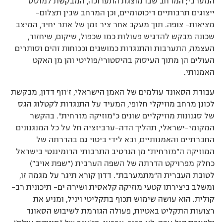
המערבי; המרחב שבו מוצגת התערוכה, המבקשת למוסס
ייצוגים תרבותיים דיכוטומיים, וכן המרחב שבין תצלום–
מציאות- צופה. תוך מעקב אחר ציר זמן של אתר יחיד, המיצב
שכונה מבקש להדגיש פעולות כמו שכפול, שיקום, שיחזור,
העצמה, התערבות והתנגדות כמושגים וככוחות זהים וסותרים
העולים הן מתוך העיסוק בהיסטורי/פוליטי והן מן האקט
האמנותי.
עבודת הסאונד עולמים של האמן הישראלי, ז’וזף דדון, מבקשת
לכונן מרחב מוזיקלי חלופי, המעיד על התנגדות לקטלוג הגס
של סגנונות מוזיקליים שונים כ”מוזיקה מזרחית”. בהקשר
המקומי-ישראלי, תהליך הדה-ערביזציה חל על כל המנגנונים
החברתיים והאמנותיים, ובא לידי ביטוי גם בהדרתה של
המוזיקה ה”מזרחית” מן הנרטיב התרבותי הדומיננטי בישראל
כחלק מפרויקט הדרתה של השפה הערבית (”שפת אויב”)
לטובת העברית ה”מתמערבת”. דדון קורא תיגר על מגמה זו,
ומשלב ביצירתו קטעי מוזיקה קלאסית ושירה ים– תיכונית רב–
קולית. הוא עושה שימוש תכוף בתקליטי ויניל, ומניע את
רצועות התקליט באטיות, פעולה הגורמת לשיבוש הסאונד