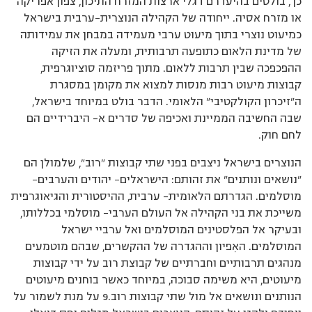
כך, בולטים בהיעדרם דגלי ארצות המזרח התיכון, צפון אפריקה
או מזרח אסיה. ייחודה של הקהילה הנוצרית–ערבית בישראל
כמיעוט נוצרי בתוך מיעוט ערבי מעמידה במבחן את עמידותה
של מדינת הלאום כתופעה תרבותית, ומעלה את הזיקה
ההפכפכה שבין תרבות ללאום. מתוך פריזמה סוציוגרפית,
קבוצות מיעוט רבות מנסות למצוא את מקומן במסגרת
ה”זיכרון הקולקטיבי” הלאומי. הדבר בולט במיוחד בישראל,
שבה החשיבה הממיינת ואכיפה של סדרים א– היברידיים הם
לחם חוק.
הנוצרים בישראל ניצבים בפני שתי קבוצות ”רוב”, שלמולן הם
”נושאים ונותנים” את זהותם: הישראלים– יהודים והערבים–
מוסלמים. הגדרתם הלאומית– ערבית, ההיסטורית והגיאוגרפית
משייכת את בני הקהילה אל העולם הערבי– מוסלמי בכללותו,
ובעיקר אל הפלסטינים המוסלמים ואל ערביי ישראל
המוסלמים. האִפיון וההגדרה של ההקשרים, שבהם מוטמעים
מנהגים תרבותיים וחברתיים של קבוצת רוב על ידי קבוצות
מיעוטים, היא משימה סבוכה, במיוחד כאשר בוחנים מיעוטים
הנותנים ונושאים אל מול שתי קבוצות רוב.9 על מנת לשמור על