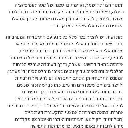
ומתוך רצון להישמר, וקיימת בו סכנה של סטריאוטיפיזציה
כפולה, עצמית ו”חיצונית”, ביחס לקבוצה הדומיננטית. בדלנות
עלולה, לעתים, ללקות בעיוורון מעצם ניסיונה לסמן את אלו
השונים ממנה כאלו שיש להיאבק בהם.
זאת ועוד, יש להכיר בכך שלא כל מגע עם התרבויות המערביות
נותר פצע תרבותי הבא לידי ביטוי בדמות מאבק פוליטי או
עימות אלים. אף שביסוד המפגש הבין– תרבותי עומדים,
לעתים, יחסי שולט-נשלט, דוגמת הכיבוש הפיזי של מעצמות
אירופה במאה התשע– עשרה, וחרף העובדה שיחסי הכוחות
הכלכליים והצבאיים עדיין נוטים באופן מוחלט לכיוון ה”מערב”,
המפגש התרבותי מן הסתם חייב היה גם להעשיר תרבויות
ולייצר ביטויים שעטנזיים חדשים. כמו כן, יש לזכור שכשם
שהתרבויות ה”מזרחיות” הוגדרו כאחידות, כך נתפשו גם
תרבויות במערב. כיום ניתן לראות כי לא רק ה”מזרח” ניצב
לחקירה על ידי כובשיו, אלא גם ה”מערב” נבחן על ידי תרבויות
אחרות. במאה האחרונה אמצעי התקשורת העולמיים
(הטלוויזיה, הקולנוע, העיתונות ואתרי האינטרנט) מקדדים
מידע לתבניות באופן מואץ, וכך מתחזקת התפישה