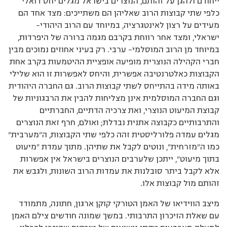
ייחודם ולהגן על זהותם, הנוצרים בישראל מגלים יחס דואלי
כלפי שתי קבוצות הרוב שאליהן הם משתייכים: מצד אחד הם
מעידים על רצון לאינטגרציה, במיוחד עם הרוב היהודי–
ישראלי, ומצד אחר רווחת בקרבם מגמה ברורה של היפרדות,
במיוחד מן הרוב המוסלמי– ערבי. רק בעיני אחוזים נמוכים מבין
חברי הקהילה הנוצרית מופיעה אופציית ההיטמעות בקרב אחת
הקבוצות כאלטרנטיבה אפשרית, והיחס לאפשרות זו הוא שלילי
באותה מידה בהתייחס לשתי קבוצות הרוב. גם החברה היהודית
וגם החברה המוסלמית אינן מצליחות להבין את הרבגוניות של
קבוצת המיעוט הנוצרי, ואת צרכיה הדתיים, החברתיים
והתרבותיים כקבוצה אתנית נבדלת; ואולם, חרף זאת הנוצרים
מגלים עמדה פלורליסטית זהה כלפי שתי הקבוצות, ה”מערבית”
כמו ה”מזרחית”, ונוטים לקבל את שתיהן. מתוך עמדת ”מיעוט
בתוך מיעוט”, ייתכן שלערבים הנוצרים בישראל אין אפשרות
אלא לקבל ביתר סובלנות את עמדות הרוב השונות, ולגבש את
זהותם מול קבוצות אלו.
מיצב הווידיאו של האמן הטורקי קוקן ארגון, חתונה, מתמודד
עם שאלת הזיכרון התרבותי. במשך שמונה חודשים צילם האמן