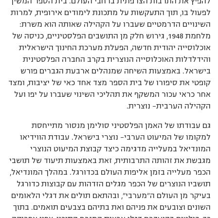
להפיץ את התרבות הצרפתית ברחבי העולם. בית הספר המשיך
לפעול בו, תוך התעקשות על מתכונת לימודים אירופית, למרות
השינויים הדרמטיים שעברו על הקהילה שאותה הוא משרת:
מלחמת 1948, גירוש חלק מן התושבים הפלסטיניים, כניסה של
אוכלוסייה יהודית חדשה, הפעלת מערכת החינוך הישראלית
והידלדלות האוכלוסייה הנוצרית בקרב החברה הפלסטינית
בישראל. באמצעות השיחה שמנהלים ארבעת הגברים פורש
קופטי את סיפורו של בית הספר מצד אחד כאי של יציבות, ומצד
אחר כראי עכור המשקף את תהליכי השינוי שעברו על יפו ועל
הקהילה הערבית– נוצרית.
גם עבודתו של האמן הפלסטיני סולימן מנסור מתייחסת
למקומו של המיעוט הערבי– נוצרי בישראל. עבודת הווידיאו
המונדיאל במעלייה מדגימה כיצד קבוצת המיעוט הנוצרי
מגבשת את זהותה התרבותית, זאת באמצעות תיעוד של תושבי
הכפר מעלייה בזמן אליפות העולם בכדורגל. במהלך המונדיאל,
תושביו הנוצרים של הכפר מגלים הזדהות עם קבוצות כדורגל
בעיקר מן העולם ה”מערבי”, ובהתאם תולים את דגלי הלאומים
השונים וצובעים את פניהם ואת בתיהם בצבעים תואמים. בתוך