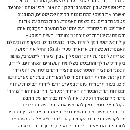
ה”מזרחי”, ה”הומו-לסבי” ועוד) להישמע, הוא גם חיזק את
הדיכוטומיה שבין ”המערבי הלבן” ה”נאור” לבין אותם ”אחרים”,
ואִשרר את דפוסי ההתבוננות הקולוניאליסטיים, המוּבְנים,
מטבע הדברים, גם בשפת האמנות. רבות נכתב על אודות
האוריינט ה”מסתורי” ועל יחסו של המערב המְתַבְנֵת אותו
והכופה עליו זהות ”שחורה” ו”נחותה”; השיח הפוסט–
קולוניאליסטי הפך להיות שכיח, כמעט נדוש, באקדמיה ובעולם
האמנות העכשווית. אדוארד סעיד (Said) החיל את המושג
”אוריינטליזם” על יחסי הגומלין שבין ”מזרח” ל”מערב”, מושג
ביקורתי שהלך והתבסס בשלושת העשורים האחרונים. לדידו,
הסטנדרטיזציה והסטריאוטיפיזציה התרבותית של ”המזרח”
חיזקו את אחיזת הדמוניזציה של האוריינט בעיניים מערביות.8
ואכן, בעוד תרבויות שונות במערב ידעו לזהות תפישות שונות
ומגוונות תחת המטרייה הקרויה ”מערב”, הרי בעיניהן ה”מזרח”
נותר מקום אחיד וסטטי. אין לראות בפירוקו של המבט
הקולוניאליסטי ניסיון להכחיש את קיומם של מרכיבים
תרבותיים משותפים הנשענים על היסטוריה ארוכה בין תרבויות
מחלקו של הגלובוס הקרוי בקהות ”מזרח” וכאלה המשותפים
לתרבויות הנמצאות ב”מערב”. ואולם, מתוך הכרה בסכנה