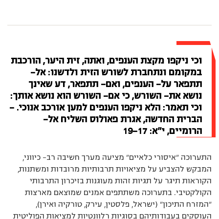
וכי ניקפו מקצת הענפים, ואתה, זית היער, הורכבת
במקומם ונתחברת לשורש הזית ולדשנו: אל–
תתפאר על– הענפים, ואם– תתפאר, דע שאינך
נושא את– השורש, כי אם– השורש הוא נושא אותך:
וכי תאמר: הלא ניקפו הענפים למען אורכב אנוכי. -
הברית החדשה, אגרת פאולוס השליח אל–
הרומיים, י”א: 19-17
התערוכה ”איסורי כלאיים” מציעה מערך חשיבה רב– כיווני,
המבקש להצביע על מציאויות תרבותיות מרובדות ומשתנות,
הקוראות תיגר על תגיות זהות מעוגנות בזיכרון התרבותי
הקולקטיבי. בתערוכה משתתפים אמנים שמוצאם מארצות
”המזרח התיכון” (ישראל, פלסטין, עירק, טורקיה ואירן),
העוסקים בעבודותיהם בסוגיות רלוונטיות למציאות הפוליטית