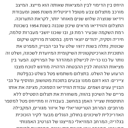
היחס בין הדימוי לבין המציאות שאותה הוא מייצג. המיצב
מורכב מתצלום צבע מטופל דיגיטלית משנת 2005 ומעבודת
וידיאו שנוצרה שלוש שנים מאוחר יותר, לקראת התערוכה.
התצלום והווידיאו מראים שיכון שנבנה בשנת 1954 בשכונת
רמת השקמה שבעיר רמת גן, ובו שוּכנו יושבי מעברות סלמה,
חיריה וסקיה, יהודים יוצאי תימן. במסגרת פרויקט שיקום
שכונות, נתלה בשנת 1977 שלט על גבי הבניין, המפרט את
התוכנית הארכיטקטונית השיקומית המיועדת לשכונה, ושלט זה
נותר על כנו כראָיה לכישלון המהדהד של הפרויקט. הפער בין
מציאות ההזנחה לבין ההבטחה הדהויה מודגש לנוכח מצבו
הרעוע של השלט. בתצלום משתמש פטל בשלט כבפַּלטת
ציירים: הוא דוגם ממנו צבעים בתוכנת פוטושופ, ומוסיף על גבי
הבניין עצים ושמים. עבודת הווידיאו הסמוכה, מציגה את אותו
פריים של השיכון בהווה, משחזרת את תצלום הסטילס ללא
התוספות שצייר האמן במחשב. בעבודה זו מתייחס פטל למספר
מרחבים: המרחב הטריטוריאלי של איזור מגורים, המקבילה
האדריכלית לשיכונים בחולון, הנגלים מבעד לקיר הזכוכית
בגלריה; המרחב המוזיאלי כמייצגו של הנרטיב האמנותי