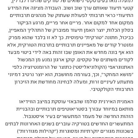
למעלה מארבעים טקסי נישואים של טורקים שהיגרו לברלין,
קטעי תיעוד שאותם ערך שוב ושוב. העבודה מציגה את המידע
התיעודי כראי תרבותי לפעולת שעתוק של מנהגים תרבותיים
ממקום אחד למקום אחר. פריים אחר פריים, מרגע הביקור
בסלון הכלות, יוצר האמן תיעוד מפוברק של התהליך המאפיין,
כביכול, חתונה ”טורקית” טיפוסית. כך לא זו בלבד שהוא מפרק
ומנטרל קודים של מאפיינים תרבותיים בתרבות הטורקית, אלא
הוא אף בונה מחדש את האופן שבו זהות באה לידי ביטוי מבעד
לקודים משתנים של טקסים. קוקן ארגון נמנע מן המכשול
האתנוגראפי (הקולוניאליסטי) כתוצר של הרומנטיזציה כלפי
”מושא המחקר”, וכך, בעורמה מחושבת, הוא יוצר נרטיב דמיוני
מתעתע לעיניים זרות, ומעלה לבחינה מחודשת את הזיכרון
התרבותי הקולקטיבי.
האמנית האירנית סולמז שהבאזי עוסקת במיצב הווידיאו
מותאם במיוחד עבורך בסטריאוטיפים תרבותיים ובהבניית
הזהות החדשה של מעמד המתעשרים בעיר איסטנבול.
המתעשרים החדשים בטורקיה עוברים בשנים האחרונות לבתים
בשכונות מגורים יוקרתיות ומסוגרות (”קהילות מגודרות”)