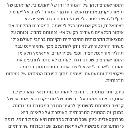
הסטריאוטיפית הן של ”המזרח” והן של ”המערב”. קריאתם של
תיאורטיקנים, אמנים ואנשי רוח מן ”המזרח” לשוב אל ”קדמת
עדן” ו”להשיב עטרה ליושנה” נותרת בגדר שאיפה לא
רציונאלית, וספק אם ניתן כלל ליישמה. הייסורים המלווים את
איסור הכלאיים מעידים רק על אי– נכונותם להביט נכוחה על
המציאות התרבותית ההיברידית הקיימת ברחבי העולם כולו
משחר ההיסטוריה. לא ניתן להתעלם מכך שהאוריינט עבר
תהליך אוריינטליזציה, וכפי שצוין קודם, אף אימץ חלק מן
הסטריאוטיפים שכוּונו נגדו. לעתים לא נותר לתובעים את
זהותם ה”אבודה” אלא ליצור אותה מחדש מתוך פריזמה
פיקטיבית ומתעתעת, פעמים מתוך הפנמת המיתוס של נחיתות
תרבותית.
כיום, יותר מתמיד, נדמה כי לזהות תרבותית אין מהות יציבה
אחת, והיא מבוססת על דרישתו של סובייקט זה או אחר או של
קבוצה מסוימת להשתייך לרעיון מוגדר במסגרת זמן נתונה.
במובן זה ההתניה התרבותית, האוסרת על כלאיים, היא
פרדוקסאלית, כיוון שכל תרבות במהותה היא צומת דינמי. דומה
כי התערוכה מבקשת לשקף את המצב שבו גבולות שרירותיים