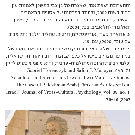
והתערוכה ”שפת אם”, שאצרה טל בן צבי במשכן לאמנות עין
חרוד בשנת 2002, ולוותה בפרסום של אסופת המאמרים
העשירה, חזות מזרחית: הווה הנע בסבך עברו הערבי, שערך
יגאל נזרי (תל אביב: בבל, 2004).
8. אדוארד סעיד, אוריינטליזם, תרגום: עתליה זילבר (תל אביב:
עם עובד, 2000), עמ’ 19.
9. מחקרם של גבראל הורזניק וסלים מונייר בוחן את יחסם של
בני נוער נוצריים בישראל כלפי קבוצת הרוב היהודית-ישראלית
וכלפי קבוצת הרוב המוסלמית-ערבית, והוא משמש בסיס לדיון
זה. ראו: Gabriel Horenczyk and Salim J. Munayer,
”Acculturation Orientations toward Two Majority Groups:
The Case of Palestinian Arab (Christian Adolescents in
Israel”, Journal of Cross-Cultural Psychology, vol. 38, no. 1,
76-86 (2007