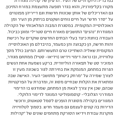
בפרבריה היוקרתיים של העיר. הרעיון של קהילה מגודרת
מקורו בקליפורניה, והוא בגדר תופעה מתעצמת במזרח התיכון.
גם האדריכלים של אותן שכונות חדשות וגם דייריהן מפנטזים
על ”סדר חדש” ועל חיים נוחים ושקטים בניתוק מן העיר ומן
האוכלוסייה המקומית. במסגרת המבנה המלאכותי של הקהילה
המגודרת ”נהנים” התושבים מאורח חיים סטרילי ומוגן כביכול.
העבודה בוחנת כיצד בעלי הבתים החדשים שוקדים על רכישת
זהות חדשה, הן כקבוצה והן כמעמד, בהיבדלם מן האוכלוסייה
המקומית שאליה השתייכו טרם התעשרותם. המיצב כולל מסך
טלוויזיה, ובו נראה דימוי וידיאו (וידיאו– סטיל) ממתחם מגודר,
המזכיר סט של תפאורה הוליוודית. ברקע נשמעת אחת הנשים
הגרות במתחם, המנמקת את בחירתה לגור בשכונה מעין זו
לצורך שמירה על ”מרחק ביטחון” מתושבי העיר. האישה שבה
ומתארת את הקלות שבחיים מסוג זה, ומדברת על הפרקטיות
שבהם, שכן אין צורך לצאת מן המתחם, שמודגש בו הדימוי
המודרני הגלובלי– קוסמופוליטי המנוגד לדימוי הלוקלי.
המגורים בקהילה מסוגרת הופכים לסמל סטאטוס, ורוכשי
הדירות בה קונים לעצמם גם מעמד חדש. בסמוך לטלוויזיה
מוקרנת עבודת וידיאו הסורקת מִתחמים שונים של ”קהילות