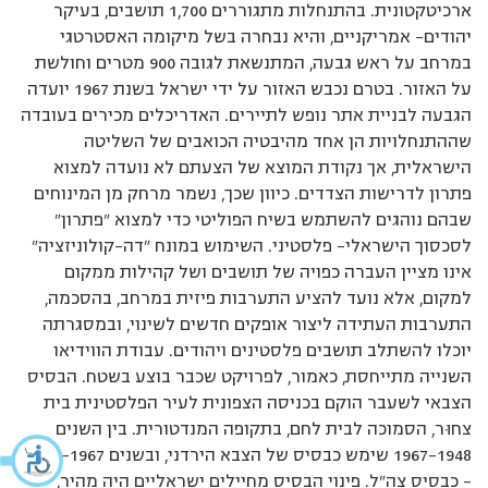
ארכיטקטונית. בהתנחלות מתגוררים 1,700 תושבים, בעיקר
יהודים– אמריקניים, והיא נבחרה בשל מיקומה האסטרטגי
במרחב על ראש גבעה, המתנשאת לגובה 900 מטרים וחולשת
על האזור. בטרם נכבש האזור על ידי ישראל בשנת 1967 יועדה
הגבעה לבניית אתר נופש לתיירים. האדריכלים מכירים בעובדה
שההתנחלויות הן אחד מהיבטיה הכואבים של השליטה
הישראלית, אך נקודת המוצא של הצעתם לא נועדה למצוא
פתרון לדרישות הצדדים. כיוון שכך, נשמר מרחק מן המינוחים
שבהם נוהגים להשתמש בשיח הפוליטי כדי למצוא ”פתרון”
לסכסוך הישראלי– פלסטיני. השימוש במונח ”דה-קולוניזציה”
אינו מציין העברה כפויה של תושבים ושל קהילות ממקום
למקום, אלא נועד להציע התערבות פיזית במרחב, בהסכמה,
התערבות העתידה ליצור אופקים חדשים לשינוי, ובמסגרתה
יוכלו להשתלב תושבים פלסטינים ויהודים. עבודת הווידיאו
השנייה מתייחסת, כאמור, לפרויקט שכבר בוצע בשטח. הבסיס
הצבאי לשעבר הוקם בכניסה הצפונית לעיר הפלסטינית בית
צחוּר, הסמוכה לבית לחם, בתקופה המנדטורית. בין השנים
1967-1948 שימש כבסיס של הצבא הירדני, ובשנים 1967– 2006
– כבסיס צה”ל. פינוי הבסיס מחיילים ישראליים היה מהיר,