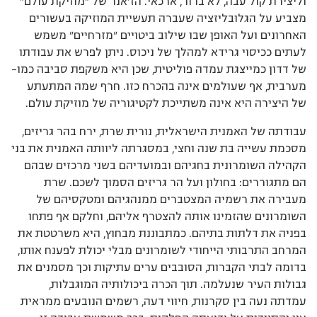
וליצירת קול עבה, לא ברור, ארכאי. הז’אנר של ”מוזיקת עולם”
מצביע על הגלובליזציה שעברה תעשיית המוזיקה בעשורים
האחרונים ועל האופן שבו שילוב ביטויים ”מזרחיים” משמש
לעתים ככיסוי גרידא למהלך של ניכוס. ניתן לפרש את עבודתו
של דדון כמייצגת עמדה פוליטית, שכן היא משקפת סביבה כמו–
מערבית, אף שעולמים אינה בהכרח כזו. חרף שמה המתעתע
של היצירה היא אינה משתייכת לקטיגוריה של מוזיקת עולם.
עבודתה של האמנית הישראלית, נורית שרת, ירח בהר גריזים,
מסכמת עשייה בת שנה וחצי, במסגרתה ליוותה האמנית את בני
הקהילה השומרונית בחגיהם ובמועדיהם בשני מרכזים שבהם
הם מתגוררים: בחולון ועל הר גריזים הסמוך לשכם. שרת
מעבירה את רשמיה המצטברים ממנהגיהם ומטקסיהם של
השומרונים שהזמינו אותה להצטרף אליהם, וחלקם אף פתחו
בפניה את דלתות בתיהם. כמתבוננת מבחוץ, היא משרטטת את
המרחב התרבותי הייחודי לשומרונים מבלי יכולת לפענח אותו,
בדומה לבתי הקברות, הסובבים ערים עתיקות וכך מסמנים את
גבולות העיר שנעלמה. תוך הכרה ביכולותיה המוגבלות,
עמדתה נעה בין סקרנות, חיווי דעה, רשמים הנובעים ממראית