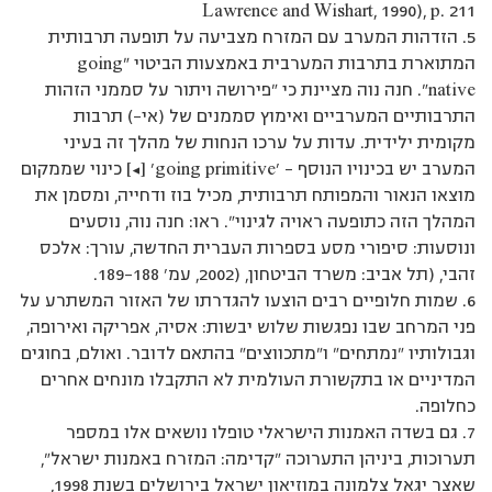
Lawrence and Wishart, 1990), p. 211
5. הזדהות המערב עם המזרח מצביעה על תופעה תרבותית
המתוארת בתרבות המערבית באמצעות הביטוי ”going
native”. חנה נוה מציינת כי ”פירושה ויתור על סממני הזהות
התרבותיים המערביים ואימוץ סממנים של (אי–) תרבות
מקומית ילידית. עדות על ערכו הנחות של מהלך זה בעיני
המערב יש בכינויו הנוסף – ’going primitive’ […] כינוי שממקום
מוצאו הנאור והמפותח תרבותית, מכיל בוז ודחייה, ומסמן את
המהלך הזה כתופעה ראויה לגינוי”. ראו: חנה נוה, נוסעים
ונוסעות: סיפורי מסע בספרות העברית החדשה, עורך: אלכס
זהבי, (תל אביב: משרד הביטחון, (2002, עמ’ 189-188.
6. שמות חלופיים רבים הוצעו להגדרתו של האזור המשתרע על
פני המרחב שבו נפגשות שלוש יבשות: אסיה, אפריקה ואירופה,
וגבולותיו ”נמתחים” ו”מתכווצים” בהתאם לדובר. ואולם, בחוגים
המדיניים או בתקשורת העולמית לא התקבלו מונחים אחרים
כחלופה.
7. גם בשדה האמנות הישראלי טופלו נושאים אלו במספר
תערוכות, ביניהן התערוכה ”קדימה: המזרח באמנות ישראל”,
שאצר יגאל צלמונה במוזיאון ישראל בירושלים בשנת 1998,