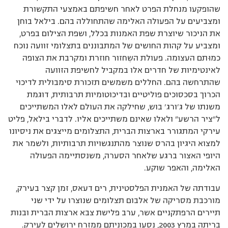
שהופקעו מנחלת הפרט לאחר חשיפתם באמצעי התקשורת
ומצביעים על הפעולה האלימה שהתחוללה בהם. בילאל בוחן
את הניכור שיוצרת שפת האמנות בכלל, ושפת הצילום בפרט,
ומצביע על קהות החושים של המתבוננים בתצלומי זוועה נוכח
כמוּתם העצומה. פעולת השִחזור חוזרת ומקרבת את הצופה
לאינטימיות של חדרים אלו במקביל לחשיפת הזוועה
שהתרחשה בהם. החללים משמשים תזכורת סימבולית לדיכוי
הכרוך בסכסוכים פוליטיים ובדיכוטומיות תרבותית, דוגמת
משנתו של ג’ורג’ בוש, שחילקה את העולם לאלו המשתייכים
ל”ציר הרשע” ולאלו שאינם משתייכים אליו. לדברי בילאל, פליט
עירקי המתגורר בארצות הברית, התצלומים מייצגים את ניסיונו
למצוא היגיון בהרס שנוצר מהתנגשויות תרבותיות, ולשמר את
היופי האצור ברגע שלאחר הסערה, משנסתיימה הפעולה
האלימה, והאפר שוקע.
עבודתה של האמנית הפלסטינית, רים דעאס, זמן קצר בעירק,
מורכבת מסריקה של אלבום תצלומים שנוצרו על ידי שני
תיירים הרפתקניים אשר, ערב פלישת צבא ארצות הברית ובנות
בריתה במרץ 2003, נסעו במכוניתם ממזרח ירושלים לעירק.