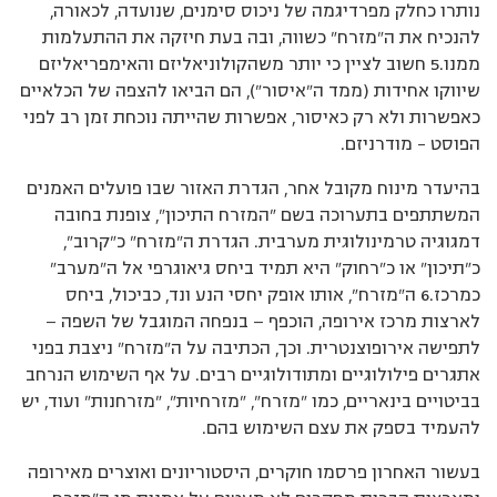
נותרו כחלק מפרדיגמה של ניכוס סימנים, שנועדה, לכאורה,
להנכיח את ה”מזרח” כשווה, ובה בעת חיזקה את ההתעלמות
ממנו.5 חשוב לציין כי יותר משהקולוניאליזם והאימפריאליזם
שיווקו אחידות (ממד ה”איסור”), הם הביאו להצפה של הכלאיים
כאפשרות ולא רק כאיסור, אפשרות שהייתה נוכחת זמן רב לפני
הפוסט – מודרניזם.
בהיעדר מינוח מקובל אחר, הגדרת האזור שבו פועלים האמנים
המשתתפים בתערוכה בשם ”המזרח התיכון”, צופנת בחובה
דמגוגיה טרמינולוגית מערבית. הגדרת ה”מזרח” כ”קרוב”,
כ”תיכון” או כ”רחוק” היא תמיד ביחס גיאוגרפי אל ה”מערב”
כמרכז.6 ה”מזרח”, אותו אופק יחסי הנע ונד, כביכול, ביחס
לארצות מרכז אירופה, הוכפף — בנפחה המוגבל של השפה —
לתפישה אירופוצנטרית. וכך, הכתיבה על ה”מזרח” ניצבת בפני
אתגרים פילולוגיים ומתודולוגיים רבים. על אף השימוש הנרחב
בביטויים בינאריים, כמו ”מזרח”, ”מזרחיות”, ”מזרחנות” ועוד, יש
להעמיד בספק את עצם השימוש בהם.
בעשור האחרון פרסמו חוקרים, היסטוריונים ואוצרים מאירופה