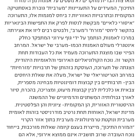
ומארצות הברית מחקרים לא מעטים על אמנות מן ה”מזרח
התיכון”, המעידים על התעניינות ”מערבית” גוברת באסתטיקה
המקומית ובתרבויות האזוריות.7 ביחס למגמות אלו, התערוכה
”איסורי כלאיים” מבקשת לנסות לפרק את התפישות הבינאריות
בהקשר ליחסי ”מזרח” ו”מערב”, ולבטים רבים ליוו את אצירתה
במרכז לאמנות, הנתמך על ידי גוף עירוני המתפקד כחלק
אינטגרלי מעולם האמנות הכמו–מערבי של ישראל. המרחב
הפיזי שבו מוצגת התערוכה מעמיד את כל העבודות תחת
הקשר זה. נוכח הקולוניאליזם האירופי והלאומיות היהודית,
הצגתה של תערוכה, העוסקת בזהותן של תרבויות ”מזרחיות”
במרחב הטריטוריאלי של ישראל, מעלה את שאלת היחסים
הבין– תרבותיים בין קבוצות דומיננטיות מבחינה מספרית,
צבאית או כלכלית לבין קבוצות מיעוט, ומצריכה, בהכרח, סיור
לאורך גבולותיה המִשתנים והדמיוניים של ההמשגה
ההיסטורית האזורית, הן המקומית– ציונית והן הפלסטינית.
מדינת ישראל, האוחזת תחת נרטיב מודרניסטי בזהות לאומית
מערבית ונוקטת טרמינולוגיה מערבית בתוך אזור הקרוי
”המזרח התיכון”, מייצרת בעצם קיומה שאלות מורכבות, בייחוד
נוכח העובדה שרוב תושביה אינם ממוצא אירופי, אלא הם