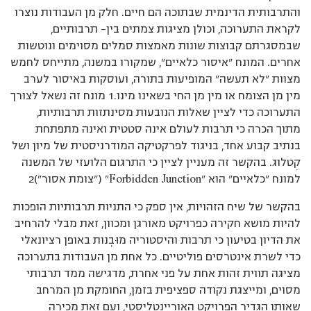
והתרבותית הדינמית שבתוכה הם חיים. חלק מן העבודות נוצרו
לקראת התערוכה, וכולן מציגות צמתים בין– תרבותיים,
שבמסגרתם קבוצות שונות מאמצות סמלים מסוימים ונוטשות
אחרים. המונח ”איסור כלאיים”, שמקורו במשנה, מתייחס לחמש
מצוות ”לא תעשה” המופיעות בתורה, ועוסקות באיסור לערב
מין מן הצומח או מין מן החי בשאינו מינו.1 מונח זה נשאל לצורך
התערוכה כדי לציין שאלות הנובעות מסינתזות תרבותיות,
מתוך הכרה כי תרבות לעולם אינה סטטית ואינה מתפתחת
בנתיב קבוע אחד, בניגוד לפרקטיקה המודרניסטית של מיון ושל
קִטלוג. בהקשר זה מעניין לציין כי התרגום הלועזי של המשנה
למונח ”כלאיים” הוא ”Forbidden Junction” (”צומת אסור”)2
בהקשר של שיח הזהויות, אין ספק כי התניות תרבותיות הופכות
להיות מושא חקירה כפרויקט מאורגן ומכוון, זאת מבלי להרחיב
את הדיון בטיעון כי תרבות והיסטוריה מוּבְנות באופן רציונאלי
כדי לשרת אינטרסים פוליטיים. כל אחת מן העבודות בתערוכה
מציגה תווית זהות אחת על פני אחרת, מדגישה ממד תרבותי
מסוים, ומייצגת נקודה ספציפית בזמן, החומקת מן המרחב
שאותו הגדיר הפרויקט האוריינטליסטי, ועם זאת מכירה