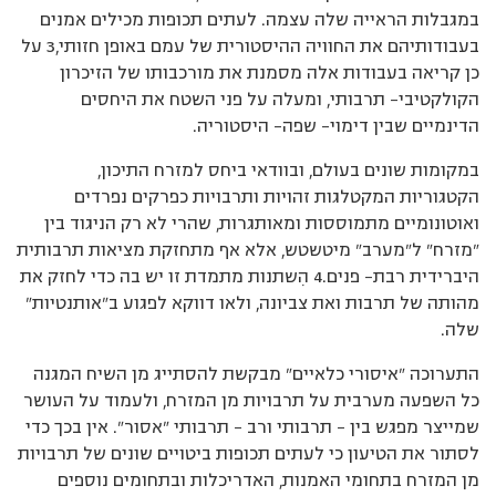
במגבלות הראייה שלה עצמה. לעתים תכופות מכילים אמנים
בעבודותיהם את החוויה ההיסטורית של עמם באופן חזותי,3 על
כן קריאה בעבודות אלה מסמנת את מורכבותו של הזיכרון
הקולקטיבי– תרבותי, ומעלה על פני השטח את היחסים
הדינמיים שבין דימוי– שפה– היסטוריה.
במקומות שונים בעולם, ובוודאי ביחס למזרח התיכון,
הקטגוריות המקטלגות זהויות ותרבויות כפרקים נפרדים
ואוטונומיים מתמוססות ומאותגרות, שהרי לא רק הניגוד בין
”מזרח” ל”מערב” מיטשטש, אלא אף מתחזקת מציאות תרבותית
היברידית רבת– פנים.4 הִשתנות מתמדת זו יש בה כדי לחזק את
מהותה של תרבות ואת צביונה, ולאו דווקא לפגוע ב”אותנטיות”
שלה.
התערוכה ”איסורי כלאיים” מבקשת להסתייג מן השיח המגנה
כל השפעה מערבית על תרבויות מן המזרח, ולעמוד על העושר
שמייצר מפגש בין – תרבותי ורב – תרבותי ”אסור”. אין בכך כדי
לסתור את הטיעון כי לעתים תכופות ביטויים שונים של תרבויות
מן המזרח בתחומי האמנות, האדריכלות ובתחומים נוספים