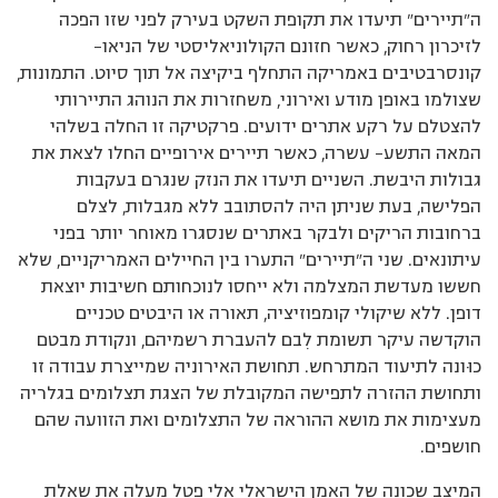
ה”תיירים” תיעדו את תקופת השקט בעירק לפני שזו הפכה
לזיכרון רחוק, כאשר חזונם הקולוניאליסטי של הניאו–
קונסרבטיבים באמריקה התחלף ביקיצה אל תוך סיוט. התמונות,
שצולמו באופן מודע ואירוני, משחזרות את הנוהג התיירותי
להצטלם על רקע אתרים ידועים. פרקטיקה זו החלה בשלהי
המאה התשע– עשרה, כאשר תיירים אירופיים החלו לצאת את
גבולות היבשת. השניים תיעדו את הנזק שנגרם בעקבות
הפלישה, בעת שניתן היה להסתובב ללא מגבלות, לצלם
ברחובות הריקים ולבקר באתרים שנסגרו מאוחר יותר בפני
עיתונאים. שני ה”תיירים” התערו בין החיילים האמריקניים, שלא
חששו מעדשת המצלמה ולא ייחסו לנוכחותם חשיבות יוצאת
דופן. ללא שיקולי קומפוזיציה, תאורה או היבטים טכניים
הוקדשה עיקר תשומת לִבם להעברת רשמיהם, ונקודת מבטם
כוּונה לתיעוד המתרחש. תחושת האירוניה שמייצרת עבודה זו
ותחושת ההזרה לתפישה המקובלת של הצגת תצלומים בגלריה
מעצימות את מושא ההוראה של התצלומים ואת הזוועה שהם
חושפים.
המיצב שכונה של האמן הישראלי אלי פטל מעלה את שאלת