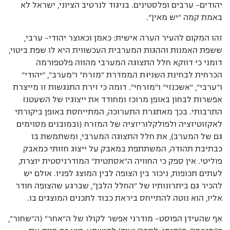
יהודים– ערבים ופלסטינים. בניגוד לנרטיב הציוני, ישראל לא
באמת קמה ”יש מאין”.
זהו המקום להעיר הערה אישית: כאמן וכאוצר יהודי– ערבי,
ששפת האמנות וההגות המערבית העכשווית היא לו שפת ביטוי,
דומני כי דווקא חלל התצוגה המערבי מהווה פלטפורמה
הכרחית לבחינת השניוּת הממדרת ”מזרח” ו”מערב”, ”יהודי”
ו”ערבי”, ”אשכנזי” ו”מזרחי”. דומה כי זירת התנגשות זו מייצרת
אפשרות לבחון באופן מרוכז ומחודד את ייצוגיו של השעטנז
התרבותי. בכך מאתגרת התערוכה, המתייחסת באופן ביקורתי
לאקזוטיזציה ולפולקלוריזציה של המזרח (ובמובנים מסוימים
גם של המערב), את חלל התצוגה המערבי, ומשתמשת בו
כבתיבת תהודה, המשתתפת במאבק על ייצוג חזותי כמאבק
פוליטי. אין ספק כי החוויה ה”אסתטית” המודרניסטית יוצרת,
לעתים תכופות, ניכור בין הצופה לבין המוצג לפניו. אולם יש
להכיר גם ביתרונותיו של ”החלל הלבן”, שברגע שהצופה חודר
אליו, הוא נוטה להתייחס ביראת כבוד לתכנים המוצגים בו.
אף שהעידן הפוסט– מודרני אִפשר לקולו של ה”אחר” (ה”שחור”,