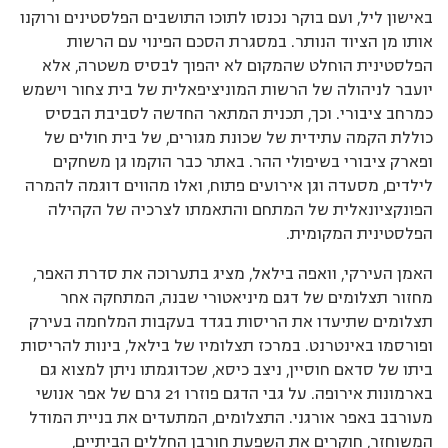
באישון ליל, ועם בוקר נכנסו לתוכו התושבים הפלסטינים ורוקנו
אותו מן הציוד הנותר. במסגרת הסכם הפינוי עם הרשות
הפלסטינית הוחלט שהמקום לא יהפוך לבסיס משטרה, אלא
יועבר לניהולה של הרשות המוניציפאלית של בית צחור וישמש
כמרחב ציבורי. וכך, תכנית המתאר החדשה לסביבת הבסיס
כוללת הקמה עתידית של שכונת מגורים, של בית חולים של
ופארק ציבורי בשיפולי ההר. באתר כבר הוקמו גן משחקים
לילדים, מסעדה וגן אירועים פתוח, ואלו מהווים דוגמה להמרה
הפונקציונאלית של המתחם והתאמתו לצרכיה של הקהילה
הפלסטינית המקומית.
האמן העירקי, וואפה בילאל, מציג בתערוכה את סדרת האפר,
מחזור תצלומים של דגם מיניאטורי שבנה, המתחקה אחר
תצלומים שתיעדו את הריסות בגדד בעקבות המלחמה בעירק
ופורסמו באינטרנט. במרכז תצלומיו של בילאל, בינות להריסות
ביתו של סדאם חוסיין, ניצב כיסא, שכדוגמתו ניתן למצוא גם
בארמונות אירופה. על גבי הדגם פוזרו 21 גרם של אפר אנושי
מעורבב באפר אורגני. התצלומים, המתעדים את בניית המודל
המשוחזר, חוקרים את השפעת חורבן החללים הביתיים,