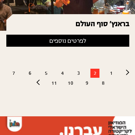
בראנץ' סוף העולם
לפרטים נוספים
7
6
5
4
3
2
1
11
10
9
8