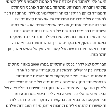
הישראלי ולאתגר את יכולתה של האמנות לשמש מוליך לשינוי
פוליטי וחברתי. הפרויקט מתמקד במרחב האורבני המחולק
והמפורד באופן רדיקלי באזור ירושלים/רמאללה. מרחב זה הפך
למעבדה של אורבניזם המבוסס על אמצעים קיצוניים של
הפרדה אתנית. אמנים, אוצרים אקטיביסטים ואנשי אקדמיה
השתתפו בפרויקט במסגרת של פגישות ודיונים שמטרתם
הייתה עידוד מעורבות פוליטית פעילה יותר בקרב העוסקים
באמנות. בנוסף, אנו מקווים שדרך ההשתתפות בפרויקט זה
יווצרו אפשרויות חדשות של קשר וחילופין על בסיס אישי, ואף
יותר מזה.
הפרויקט יצא לדרך בכנס שהתקיים במרץ 2006 באזור מחסום
קלנדיה, בין ירושלים ורמאללה. בעקבותיו שהה כל אחד
מהאמנים באזור, וחקר טקטיקות ואסטרטגיות אמנותיות
שבאמצעותן ניתן להתייחס לפיזיונומיה של אתרים ספציפיים
ולאופן התפקוד היומיומי שלהם, תוך כדי חשיפת הפוליטיקה של
הכיבוש הישראלי כפי שהיא באה לידי ביטוי במרחב עצמו
ובקונטקסט הסובב אותו. בהקשר זה נחקרו תפיסת הגבולות
והאפשרות להגיע אליהם ולחצות אותם, מידת העבירות שלהם