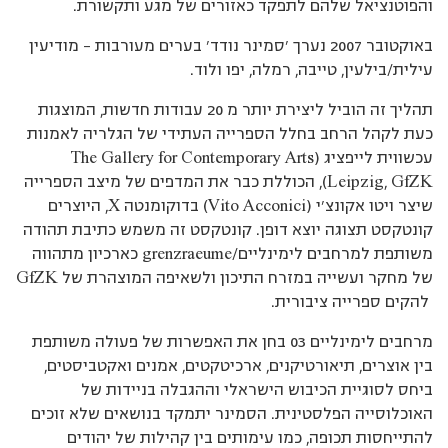
והפוטנציאל שלהם לתפקד כאזורים של מגע ותקשורת.
באוקטובר 2007 נערך ’סמינר נודד’ בערים מעורבות – מודיעין
עילית/בילעין, טייבה, רמלה, יפו ולוד.
תהליך זה הוביל ליצירת יותר מ 20 עבודות חדשות, המוצגות
כעת לקהל הרחב בחלל הספרייה העתידי של הגלריה לאמנות
עכשווית לייפציג (The Gallery for Contemporary Arts
Leipzig, GfZK), הכוללת כבר את המדפים של מיצב הספרייה
שיצר ויטו אקונצ’י (Vito Acconici) בדוקומנטה X, היוצרים
קונטקסט תצוגה יוצא דופן. קונטקסט זה משמש כתיבת תהודה
משותפת למרחבים לימינליים/grenzraeume כארכיון מתהווה
של מחקר ועשייה במזרח התיכון ולשאיפה המוצהרת של GfZK
להקים ספרייה ציבורית.
מרחבים לימינליים 03 בחן את האפשרות של פעולה משותפת
בין אוצרים, תיאורטיקנים, ארכיטקטים, אמנים ואקטביסטים,
ביחס לסוגיית הכיבוש הישראלי וההגבלה בניידות של
האוכלוסייה הפלסטינית. הסמינר יתמקד בנושאים שלא זוכים
להתייחסות תכופה, כמו עימותים בין קהילות של יהודים