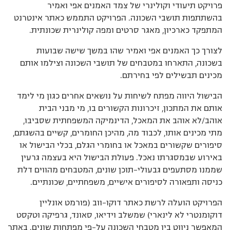
פרויקט תיעודי וקולינרי של צמד האמנים אפי ואמיר
בהשתתפות תושבי השכונה. הפרויקט התממש כאתר אינטרנט
המתפקד כארכיון, מאגר סרטים ומפה קולינרית שכונתית.
לצורך כך האמנים אפי ואמיר שהו במשך שישה שבועות
בשכונה, התארחו במטבחים של תושבי השכונה וצילמו אותם
מכינים תבשילים לפי בחירתם.
הבישול היווה מפתח לשיחות על נושאים אחרים כגון מי לימד
אותם את המתכון, זיכרונות הקשורים בו, מי מבני הבית
אוהב/לא אוהב את המאכל, הדינמיקה המשפחתית שסביבו,
מתי מכינים אותו, לכבוד מה, מהיכן החומרים, קשיים בהשגתם,
סיפורים שקשורים במאכל או בחומרי הגלם, בכלי הבישול או
באירוע שבמסגרתו נאכל. פעולת הבישול היא בעצמה גרעין
שממנו מסתעפים גבעולי-תוכן שונים, המטבחים מהווים דלת
כניסה ותפאורה לסיפורים אישיים, משפחתיים, שכונתיים.
הפרויקט הועלה לרשת כאתר דוקו-ווב (פורמט אונליין
דוקומנטרי לא לינארי) שמשלב וידיאו, סאונד, גרפיקה וטקסט
המאפשר ניווט בין מטבחי השכונה על-פי מפתחות שונים. באתר