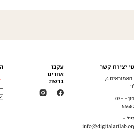
י יצירת קשר
עקבו
הצ
אחרינו
רח' האמוראים 4,
ברשת
ן
ון -
03-
5568
ייל -
info@digitalartlab.org