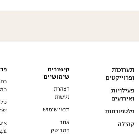
קישורים
פרט
תערוכות
שימושיים
ופרוייקטים
הצהרת
חולו
פעילויות
נגישות
ואירועים
טלפ
תנאי שימוש
792
פלטפורמות
אתר
אימ
קהילה
המדיטק
.il