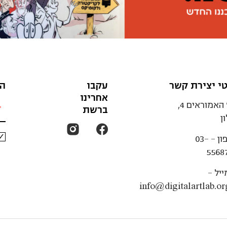
י יצירת קשר
עקבו
הצ
אחרינו
רח' האמוראים 4,
ברשת
ן
ון -
03-
5568
ייל -
info@digitalartlab.org