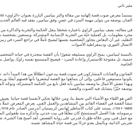
مئير تاتي
الفنان بوصفه من يتولى مهمة السرد في عصرٍ، وفق بنيامين، يفقد فيه العالم الحدي
في مقالته، يصف بنيامين الراوي باعتباره شخصًا ينقل الحكمة والتجربة والذاكرة من
مجرد معلومات، بل كعملية حيّة من التجربة الإنسانية المشتركة. ويستعين بشخصية ن
التقليد، غير أن النقاش يتجاوز الشخصية نفسها ليصبح تأملًا في تراجع السرد في زمن 
الاتصال الفوري، وديمقراطية الأصوات.
بالنسبة لبنيامين، يمنح الراوي مستَمِعَه شعورًا بأن القصة متجذرة في حياته الشخص
حتمية، بل مفتوحة للاستمرار وإعادة السرد – فيصبح المستمع نفسه راويًا، يواصل نس
الخاصة.
الفنانون والفنانات المشاركون في صوت.قصة يبدعون انطلاقًا من هذا المبدأ ذاته. 
يكونوا مستمِعين فاعلين، وإلى أن يتماهوا مع القصة ليشعروا بأنها قصتهم أيضًا، ور
وبهذا تنعش الأعمال ما وصفه بنيامين بأنه فعل نابع من الحكمة المشتركة، وتوجّه ال
بوصفه حيّزًا يتشابك فيه الصوت والقصة.
الفن هو اللقاء مع الأشياء التي تحيط بنا، ومن خلالها نحكي لأنفسنا قصة حياتنا. يعيش
تنشأ القصة في الفضاء القائم بين المشاهدين والعمل الفني. يعرض المعرض عملًا م
(31
برسوماته. هذا العمل المستنسَخ كان معلّقًا في بيت جدتي، وأتذكره منذ طفولتي المب
مع عمل فني، ومن خلاله طوّرتُ قدرتي على رواية القصص. لقد أصبح هذا الشيء، شأ
تجربتي الذاتية، وبالمثل يغدو جزءًا من قصة حياة المشاهد نفسه.