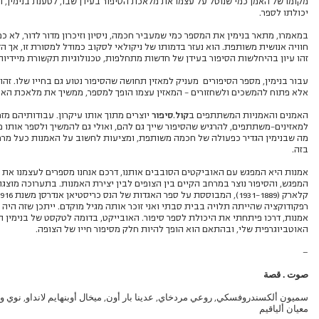
מקומו של האמן כמי שנוטל על עצמו את מלאכת הסיפור בעידן שבו, לטענת בנימין, ה
יכולתו לספר.
במאמרו, מתאר בנימין את המספר כמי שמעביר חכמה, ניסיון וזיכרון מדור לדור, לא 
חוויה אנושית משותפת. הוא נעזר בדמותו של ניקולאי לסקוב כמודל למסורת זו, אך ה
זהו עיון בהיחלשות הסיפור בעידן של חדשות מתחלפות, טכנולוגיות תקשורת מיידיות
עבור בנימין, מספר הסיפורים מעניק למאזין תחושה שהסיפור נטוע גם בחייו שלו. זהו ס
אלא פתוח להמשכים ולשחזורים – המאזין עצמו הופך למספר, ממשיך את מלאכת האריג
האמנים והאמניות המשתתפים ב
קול.סיפור
יוצרים מתוך אותו עיקרון. עבודותיהם מז
למאזינים-משתתפים, להרגיש שהסיפור שייך גם להם, ואולי גם להמשיך ולספר אותו 
מה שבנימין הגדיר כפעולה של חכמה משותפת, ומציעות לחשוב על האמנות כעל מרחב 
בזה.
אמנות היא המפגש עם האוביקטים הסובבים אותנו, דרכם אנחנו מספרים לעצמנו את סי
המפגש, והסיפור נוצר במרחב הקיים בין הצופים לבין יצירת האמנות. בתערוכה מוצג
רפקודוקציה שהייתה תלויה בבית סבתי ואני זוכר אותה מגיל מוקדם. ייתכן שזה היה
אמנות, דרכו פיתחתי את היכולת לספר סיפור. האובייקט, בדומה לטקסט של בנימין ה
האוטביוגרפית שלי, ובהתאם הוא הופך להיות חלק מסיפור חייו של הצופה.
—
صوت
.
قصة
سميون ألكسندروفسكي, روعي مردخاي, عدينا بار أون, ميخال أوبنهايم لانداو, نوي وتم
معيان ألياقيم