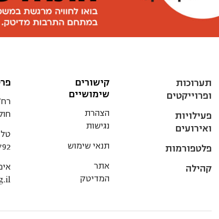
קישורים
פרט
תערוכות
שימושיים
ופרוייקטים
הצהרת
חולו
פעילויות
נגישות
ואירועים
טלפ
תנאי שימוש
792
פלטפורמות
אתר
אימ
קהילה
המדיטק
.il