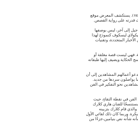
يستمدّ معرض صوت.قصة إلهامه من مقالة والتر بنيامين البارزة بعنوان «الراوي» (1936). يستكشف المعرض موقع
ث قدرته على رواية القصص.
 جيل إلى آخر، ليس بوصفها
يكولاي ليسكوف كنموذج لهذا
الأخبار المتجددة، وتقنيات
ية. فهي ليست قصة مغلقة أو
ج الحكاية ويضيف إليها طبقاته
تدعو أعمالهم المشاهدين إلى أن
بما يواصلون سردها من جديد.
مشاهدين نحو التفكير في الفن
 الفن في نقطة التقاءٍ، حيث
ستنسخًا للفنان هاري كلارك
1889-19)، يستند على كتاب الأساطير لهانس كريستيان أندرسن الصادر عام 1916، والذي قام كلارك بتزيينه
كرة. وربما كان ذلك لقائي الأول
نه شأنه نص بنيامين،جزءًا من