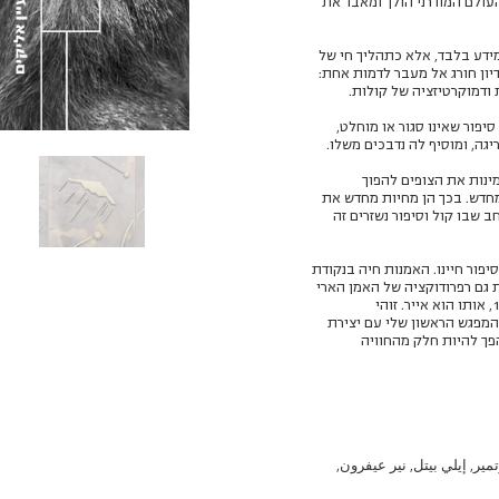
עולם המודרני הולך ומאבד את
כמידע בלבד, אלא כתהליך חי של
דיון חורג אל מעבר לדמות אחת:
 ודמוקרטיזציה של קולות.
יפור שאינו סגור או מוחלט,
ה, ומוסיף לה נדבכים משלו.
מינות את הצופים להפוך
מחדש. בכך הן מחיות מחדש את
שבו קול וסיפור נשזרים זה
פור חיינו. האמנות חיה בנקודת
ת גם רפרודוקציה של האמן הארי
קלארק (1931-1889), המבוססת על ספר האגדות של הנס כריסטיאן אנדרסן משנת 1916, אותו הוא אייר. זוהי
 המפגש הראשון שלי עם יצירת
פך להיות חלק מהחוויה
ير, إيلي بيتل, نير عيفرون,