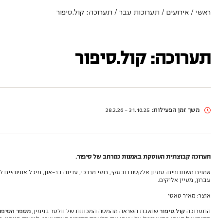
ראשי
/
אירועים
/
תערוכות עבר
/
תערוכה: קול.סיפור
תערוכה: קול.סיפור
משך זמן הפעילות:
31.10.25 - 28.2.26
תערוכה קבוצתית העוסקת באמנות כמרחב של סיפור.
אמנים משתתפים: סמיון אלקסנדרובסקי, רועי מרדכי, עדינה בר-און, מיכל אופנהיים לנדא
עברון, מעיין אליקים.
אוצר: מאיר טאטי
התערוכה
קול.סיפור
שואבת השראה מהמסה המכוננת של וולטר בנימין,
מספר הסיפו