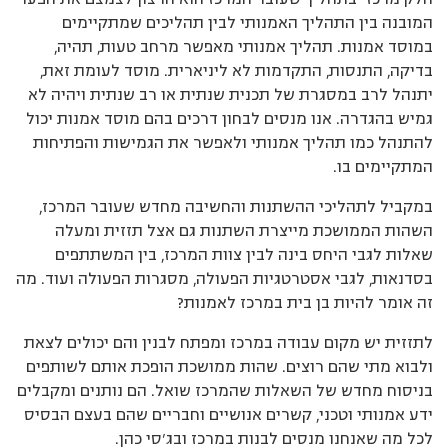
המובנה בין התהליך האמנותי לבין תהליכים שמתקיימים
במוסד אמנות. תהליך אמנותי מאפשר מרחב טעות, תהיה,
בדיקה, התנסות, התקדמות לא ליניארית. מוסד לעומת זאת,
יתנהל לרב במסגרת של תכנית שנתית או רב שנתית ויהיה לא
גמיש בהגדרה. אנו מנסים לבחון דרכים בהם מוסד אמנות יכול
להתנהל כמו תהליך אמנותי ולאפשר את הגמישות והפתיחות
המתקיימים בו.
במקביל לתהליכי ההשתנות והחשיבה מחדש שעובר המרכז,
השהות הממושכת מייצרת השתנות גם אצל תזזית ומעלה
שאלות לגבי היחס בינה לבין צוות המרכז, בין המשתתפים
בסדנאות, לגבי אסטרטגיות הפעולה, מסגרות הפעולה ועוד. מה
זה אומר להיות בן בית במרכז לאמנות?
לתזזית יש מקום עבודה במרכז ומפתח לבנין והם יכולים לצאת
ולבוא מתי שהם רוצים. שהות ממושכת הופכת אותם לשותפים
בניסוח מחדש של השאלות שהמרכז שואל. הם נותנים ומקבלים
ידע אמנותי וטכני, קשרים אנושיים וחבריים שהם בעצם הבסיס
לכל מה שאנחנו מנסים לבנות במרכז ובג׳סי כהן.