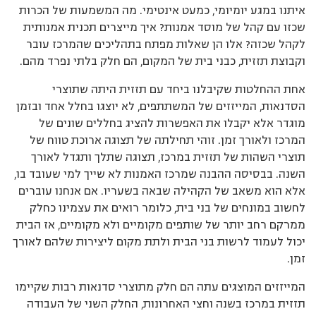
איתנו במגע יומיומי, כמעט אינטימי. מה המשמעות של הכרות
שכזו עם קהל של מוסד אמנות? איך מייצרים תכנית אמנותית
לקהל שכזה? אלו הן שאלות מפתח בתהליכים שהמרכז עובר
וקבוצת תזזית, כבני בית של המקום, הם חלק בלתי נפרד מהם.
אחת ההחלטות שקיבלנו ביחד עם תזזית היתה שתוצרי
הסדנאות, המייזזים של המשתתפים, לא יוצגו בחלל אחד ובזמן
מוגדר אלא יקבלו את האפשרות להציג בחללים שונים של
המרכז ולאורך זמן. זוהי תחילתה של תצוגה ארוכת טווח של
תוצרי השהות של תזזית במרכז, תצוגה שתלך ותגדל לאורך
השנה. בבסיסה ההבנה שמרכז האמנות לא שייך למי שעובד בו,
אלא הוא משאב של הקהילה שבאה בשעריו. אם אנחנו עוברים
לחשוב במונחים של בני בית, כלומר רואים את עצמינו כחלק
ממרקם רחב יותר של שותפים מקומיים ולא מקומיים, אז הבית
יכול לעמוד לרשות בני הבית ולתת מקום ליצירות שלהם לאורך
זמן.
המייזזים המוצגים עתה הם חלק מתוצרי סדנאות רבות שקיימו
תזזית במרכז בשנה וחצי האחרונות, החלק השני של העבודה