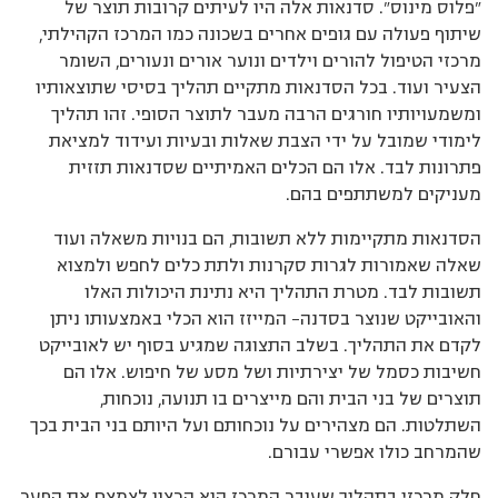
״פלוס מינוס״. סדנאות אלה היו לעיתים קרובות תוצר של
שיתוף פעולה עם גופים אחרים בשכונה כמו המרכז הקהילתי,
מרכזי הטיפול להורים וילדים ונוער אורים ונעורים, השומר
הצעיר ועוד. בכל הסדנאות מתקיים תהליך בסיסי שתוצאותיו
ומשמעויותיו חורגים הרבה מעבר לתוצר הסופי. זהו תהליך
לימודי שמובל על ידי הצבת שאלות ובעיות ועידוד למציאת
פתרונות לבד. אלו הם הכלים האמיתיים שסדנאות תזזית
מעניקים למשתתפים בהם.
הסדנאות מתקיימות ללא תשובות, הם בנויות משאלה ועוד
שאלה שאמורות לגרות סקרנות ולתת כלים לחפש ולמצוא
תשובות לבד. מטרת התהליך היא נתינת היכולות האלו
והאובייקט שנוצר בסדנה- המייזז הוא הכלי באמצעותו ניתן
לקדם את התהליך. בשלב התצוגה שמגיע בסוף יש לאובייקט
חשיבות כסמל של יצירתיות ושל מסע של חיפוש. אלו הם
תוצרים של בני הבית והם מייצרים בו תנועה, נוכחות,
השתלטות. הם מצהירים על נוכחותם ועל היותם בני הבית בכך
שהמרחב כולו אפשרי עבורם.
חלק מרכזי בתהליך שעובר המרכז הוא הרצון לצמצם את הפער