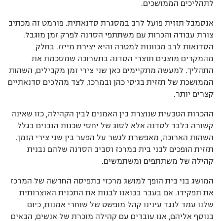
לתהליכים הממושכים.
אנסמבל תזזית פועל לרב במסגרת סדנאתית. פורמט זה מכתיב
צורת עבודה והכרות עם משתתפי הסדנה לפרק זמן מוגבל.
הסדנאות לרב מכוונות למטרה והיא יצירת מייזז. בחלק
מהמקרים מוצגים תוצרי הסדנה בתערוכה שמסכמת את
התהליך. למעשה מתקיימים כאן שני צירי זמן מקבילים, השהות
הממושכת של תזזית בג׳סי כהן ובמרכז, לצד מהלכים סדנאתיים
קצרים יותר.
ההכרות הטבעית שנוצרת בין האמנים לבין הקהילה, כזו שאינה
קשורה בלבד לסדנה אלא לסוג של יחסי שכנות הנבנים בגלל
השהות הארוכה, מאפשרת לגשר על הפער בין שני צירי הזמן.
תזזית הופכים לבני בית במרכז וסביב הסדנה שלהם נבנית
קהילה של משתתפים ומשתמשים.
המושג בני בית הופך למושג מרכזי בתפיסה החדשה של המרכז
את תפקידו. אם בעבר בבואנו לבנות את התכנית האוצרותית
שלנו עמד לנגד עינינו קהל מופשט של שוחרי אמנות, כיום
בנוסף אליהם, אנו עובדים עם קהילה מוכרת של אנשים, הבאים