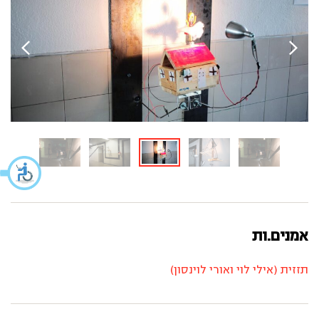
אמנים.ות
תזזית (אילי לוי ואורי לוינסון)