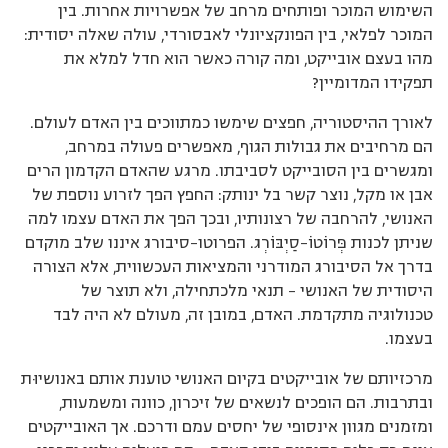
השימוש המוכר ופותחים מרחב של אפשרויות אחרות. בין
המוכר לפלאי, בין הפונקציונלי לאבסורדי, עולה שאלה יסודית:
מהו בעצם אובייקט, ומה קורה כאשר הוא חדל למלא את
תפקידו המדומיין?
לאורך ההיסטוריה, חפצים שימשו כמתווכים בין האדם לעולם.
הם מרחיבים את גבולות הגוף, מאפשרים פעולה במרחב,
ומגשרים בין הסובייקט לסביבתו. מרגע שהאדם הקדמון הרים
אבן או מקל, נוצר קשר בל ינותק: החפץ הפך לזרוע נוספת של
האנושי, להרחבה של רצונותיו, ובכך הפך את האדם עצמו למה
שניתן לכנות פְּרוֹטוֹ-סַיְבּוֹרְג. הפרוטו-סיבורג איננו שלב מוקדם
בדרך אל הסיבורג המודרני והמציאות העכשווית, אלא הצורה
היסודית של האנושי – תנאי מלכתחילה, ולא תוצר של
טכנולוגיה מתקדמת. האדם, במובן זה, מעולם לא היה לבד
בעצמו.
מרכזיותם של אובייקטים בקיום האנושי טוענת אותם באנושיוּת
ובתרבות. הם הופכים לנשאים של זיכרון, כוונה ומשמעות,
ומזמנים מגוון אינסופי של יחסים עמם ודרכם. אך האובייקטים