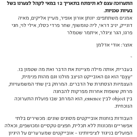
התערוכה עצם לא תיפתח בתאריך 12 במאי לקהל לצערנו בשל
בעיות טכניות.
אמנים משתתפים: יונתן אורון אופיר, מעיין אליקים, מאיה
דונייק, יניב דראי, ליה טומשוף, שחר פרדי כסלו, אילי לוי, חגי
פרגו, הגר ציגלר, איתמר שטמלר
אוצר: אודי אדלמן
~
בעברית, אותה מילה מציינת את הדבר ואת מה שטמון בו.
"עֶצֶם" הוא גם האובייקט הניצב מולנו וגם מהות פנימית,
העצמיוּת הנסתרת של הדברים. המרחק בין שתי המשמעויות,
מרחק ששפות אחרות מפרקות להבחנה
בין object לבין essence, הוא המרחב שבו פועלת התערוכה
הנוכחית.
העבודות בוחנות אובייקטים מסוגים שונים: מכשירים בלתי
אפשריים ומכונות ללא תכלית, חפצים טקסיים ומכושפים, וכאלה
הפועלים בניגוד לציפיותינו – אובייקטים שמערערים על היגיון