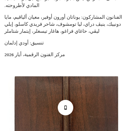
المادي لأطروحته.
الفنانون المشاركون: يوناتان أورون أوفير، معيان ألياقيم، مايا
دونييك، ينيڤ دراي، ليا تومشوف، شاحر فريدي كاسلو، إيلي
ليڤي، حاغاي فراغو، هاغار تيسغلر، إيتمار شتاملر
تنسيق: أودي إدلمان
مركز الفنون الرقمية، أيار 2026