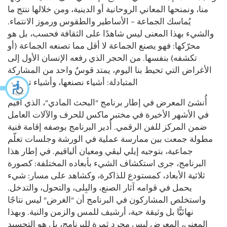
منا، ونمنحها المعاني الروحانية أو الدينية، ومن خلالها ننتج ما
يُماسك الجماعة – الأساطير والطقوس ورموز الانتماء.
والشيء بهذا المعنى ليس شاهدًا على الثقافة فحسب، بل هو
محرّكها: فهو يصنع الجماعة لا أقل مما تصنعه الجماعة (أو
تكشفه) بنفسها. من الحجر الذي رفعه الإنسان الأول إلى
الأغراض التي تحيط بنا اليوم، يمتد قوسٌ واحد من المشاركة
المتبادلة: أشياء نصنعها، وأشياء تصنعنا.
أُنشئ المعرض في إطار برنامج "البحث المادي"، الذي أُقيم
في الأشهر الأخيرة في مختبر ماكس للحرف والآلات العامل
ضمن المركز للفن الرقمي. أُدير البرنامج بوصفه إقامة فنية
مطولة جمعت بين ممارسة عملية في الورشة وجلسات تعلّم
جماعية، بتوجيه إيلي ليڤي ومعيان ألياقيم. في إطار هذا
البرنامج، جرى استكشاف الشيء بأبعاده المختلفة: كصورة
ثلاثية الأبعاد، كمستودع للذاكرة، وكشاهد على مسار: شيء
يحمل في قوامه آثار الصنع، والبِلى، والتحول، والتدخل.
واستخلص المشاركون في البرنامج أن "الغرض" ليس نتاجًا
نهائيًّا بل وثيقة حية، أرشيف للمس والزمن والنية. وبهذا
المعنى، المعرض ليس مجرد ثمرة للبرنامج، بل هو التجسيد