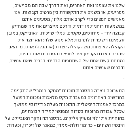
שלנו את עצמנו ואת האחרים, ואת הדרך שבה הם מסייעים,
מפריעים, או משנים את התקשורת בין פרטים וקבוצות. אנו
מאנישים חפצים כדי לקרב אותם אלינו, מטעינים אותם
במשמעות רוחנית או דתית, ודרכם מייצרים את מה שמחזיק
קבוצה יחד – מיתוסים, טקסים, סמלי שייכות. האובייקט, במובן
זה, איננו רק עדות לתרבות אלא מנוע שלה: הוא יוצר את
הקהילה לא פחות משהקהילה יוצרת (או מגלה) אותו. מן האבן
שהרים האדם הקדמון ועד לחפצים הסובבים אותנו היום,
נמתחת קשת אחת של השתתפות הדדית: דברים שאנו עושים,
ודברים שעושים אותנו.
~
התערוכה נוצרה במסגרת תוכנית "מחקר חומרי" שהתקיימה
בחודשים האחרונים במעבדת מקס מלאכות ומכונות הפועל
במרכז לאמנות דיגיטלית. התוכנית פעלה כרזידנסי ממושך
שכלל עבודה מרוכזת בסדנה ומפגשי למידה קבוצתיים,
בהנחיית אילי לוי ומעיין אליקים. במסגרתה נחקר האובייקט על
היבטיו השונים – כדימוי תלת-ממדי, כמאגר של זיכרון, וכעדות