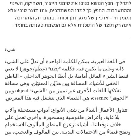
לתהליך: חפץ הנושא בגופו את סימני הייצור, השחיקה, השינוי
וההתערבות. החפץ, כך למדו המשתתפים, אינו תוצר סופי אלא
מסמך חי – ארכיון של מגע, זמן וכוונה. במובן זה, התערוכה
אינה רק תוצר של התוכנית אלא גם הגשמת טענתה בחומר.
~
شيء
في اللغة العبرية، يمكن للكلمة الواحدة أن تدلّ على الشيء
ذاته وعلى ما يكمن فيه. فكلمة "עֶצֶם" (عِظَم/جوهر) لا تعني
فقط الشيء الماثل أمامنا، بل أيضًا الجوهر الداخلي – الباطن
الخفي للأشياء. المسافة بين هذَيْن المعنيَيْن، وهي مسافة
تفككها اللغات الأخرى عبر تمييز بين "الشيء" object وبين
"الجوهر" essence، هي الفضاء الذي ينشغل فيه هذا المعرض.
تتناول الأعمال أشياءً من شتى الأنواع: أدواتٍ مستحيلة وآلاتٍ
بلا غاية، وأغراض طقوسية ومسحورة، وأخرى تعمل على
خلاف توقعاتنا – أشياء تزعزع المنطق المألوف للاستخدام
وتفتح فضاءً من الاحتمالات البديلة. بين المألوف والعجيب، بين