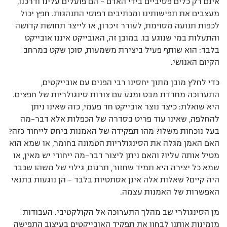
אינם רק כלים פסיביים בידי האדם – הם פועלים עלינו ודרכנו,
מעצבים את תפישותינו ומכתיבים דפוסי התנהגות. חפץ יכול
לכפות תנועה מסוימת, לעורר זיכרון, או לייצר תחושת קדושה
והתעלות במי שנוגע בו. במובן זה, האובייקט איננו אובייקט
בלבד: הוא שותף פעיל ביצירת משמעות, סוכן שקט במרחב
הקיום האנושי.
כדי לחלץ מובן מתוך יחסינו רבי הפנים עם אובייקטים,
התערוכה מחדדת מבט ומגע עם צורות סינגולריות של חפצים.
היא שואלת: כיצד נוצר אובייקט חד פעמי, כזה שאינו ניתן
להחלפה, שאינו עוד פריט בסדרה של הכפלות אלא דבר-מה
בעל נוכחות משלו? מהו תפקידה של האמנות ביחס לייחוד כזה?
האם האמן מגלה את הסינגולריות הטמונה בחומר, או שמא הוא
מטיל אותה עליו? והאם ניתן ליצור דבר-מה ייחודי יש מאין, או
שמא כל יצירה היא תמיד שחזור, תרגום, גילוי של משהו שכבר
היה קיים? שאלות אלה אינן אסתטיות בלבד – הן נוגעות בתנאי
האפשרות של האמנות עצמה.
מן הסינגולרי שב מהלך התערוכה אל הקולקטיבי. העבודות
מזמינות אותנו לבחון את תפקיד האובייקטים בעיצוב התפישה