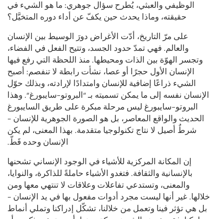
الوظيفي والعبثي، يُطرح سؤال جوهري: ما هو الشيء في
حقيقته، وماذا يحدث حين يكفّ عن أداء دوره المتخيَّل؟
على مرّ التاريخ، أدّت الأغراض دورَ الوسيط بين الإنسان
والعالم. فهي تمدّ حدود الجسد، وتتيح الفعل في الفضاء،
وتجسر الهوّة بين الذات ومحيطها. منذ اللحظة التي رفع فيها
الإنسان الأول حجرًا أو عصا، نشأت رابطة لا تنفصم: أصبح
الشيء ذراعًا إضافية للإنسان وامتدادًا لإرادته، وبذلك حوّل
الإنسان نفسه إلى ما يمكن تسميته بـ "البروتو-سايبورغ". وهذا
البروتو-سايبورغ ليس مرحلة مبكرة على طريق السايبورغ
الحديث والواقع المعاصر، بل هو الصورة الجوهرية للإنسان –
شرطٌ أصيل لا نتاج تكنولوجيا متقدمة. بهذا المعنى، لم يكن
الإنسان وحده قَطّ.
إن المكانة المركزية للأشياء في الوجود الإنساني تشحنها
بالإنسانية والثقافة. فتغدو الأشياء حاملةً للذاكرة، والنوايا،
والمعنى، وتستدعي تفاعلات وعلاقات لا تنتهي معها ومن
خلالها. غير أنها ليست مجرد أدوات مفعول بها في يد الإنسان –
بل هي تؤثر فينا وتعمل من خلالنا، تشكّل إدراكنا وتملي أنماط