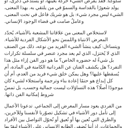
سلوكنا. فقد يفرض الشيء حركة بعينها، أو يستدعي ذكرى، أو
يولد شعورًا بالقداسة والسموّ في من يلتقي به. بهذا المعنى،
الشيء ليس مجرد شيء: بل هو شريك فاعل في نحت المعنى،
وعاملٌ صامت في فضاء الوجود الإنساني.
لاستخلاص المعنى من علاقاتنا المشعبة بالأشياء، يُحدّد
المعرض الانتباهَ واللمسَ نحو الأشكال الفردية للأشياء.
ويتساءل: كيف ينشأ الشيء الفريد من نوعه، ذلك من الصنف
الذي لا يُختزل، الذي لم يعد مجرد عنصر في سلسلة تكرارات
بل شيءٌ له حضوره الخاص؟ ما هو دور الفن إزاء مثل هذا
التفرد؟ هل يكشف الفنان عن الفردانية الكامنة في المادة، أم
يُسقطها عليها؟ وهل يمكن خلق شيء فريد من العدم، أم أن
كل إبداع هو حتمًا إعادة بناء وترجمة واستجلاء لشيء كان
موجودًا أصلًا؟ هذه التساؤلات ليست جمالية وحسب، بل تمسّ
شروط إمكانية الفن ذاتها.
من الفردي يعود مسار المعرض إلى الجماعي. تدعونا الأعمال
إلى تأمل دور الأشياء في تشكيل تصوّرنا لأنفسنا وللآخرين،
والطرق التي تُعين بها أو تُعيق أو تُحوّل التواصل بين الأفراد
والجماعات. إذ أننا نُضفي الطابع الإنساني على الأشياء لنقرّبها