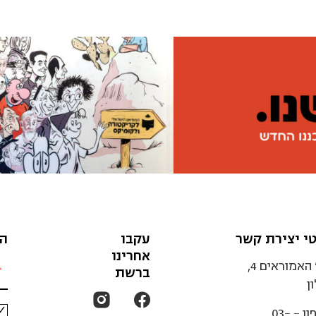
י יצירת קשר
עקבו
הצ
אחרינו
רח' האמוראים 4,
ברשת
ן
ון -
03-