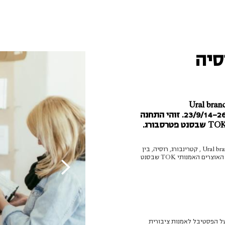
סיה
Ural branch of th
Contemporary Art , קטרינבורג, רוסיה, בין התאריכים 23/9/14-26/10/14. זוהי התחנה
הארכיון מתארח במרכז האמנות Ural branch of the National Center for Contemporary Art , קטרינבורג, רוסיה, בין
התאריכים 23/9/14-26/10/14. זוהי התחנה השנייה של הארכיון ברוסיה, ביוזמת איגוד האוצרים האמנותי TOK שבסנט
ות ועל הפסטיבל לאמנות ציבורית